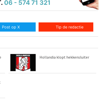
.
06 - 574 71 321
Post op X
Tip de redactie
e
Hollandia klopt hekkensluiter
t