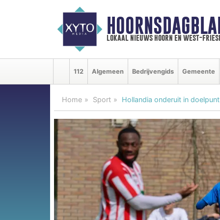
HOORNSDAGBLA
lokaal nieuws hoorn en west-fries
112
Algemeen
Bedrijvengids
Gemeente
Home
Sport
Hollandia onderuit in doelpuntr