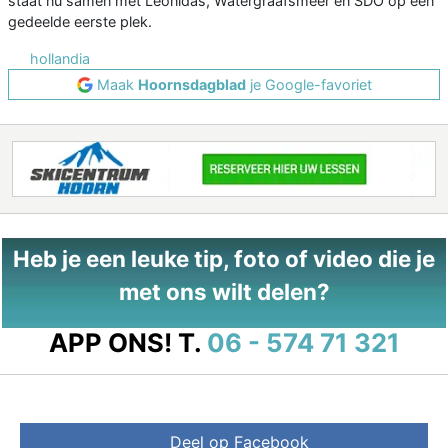
staat nu samen met Leonidas, Watergraafsmeer en SDO op een
gedeelde eerste plek.
hollandia
Maak
Hoornsdagblad
je Google-favoriet
Heb je een leuke tip, foto of video die je
met ons wilt delen?
APP ONS!
T.
06 - 574 71 321
Deel op Facebook