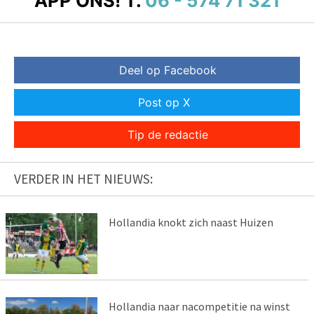
APP ONS!
T.
06 - 574 71 321
Deel op Facebook
Post op X
Tip de redactie
VERDER IN HET NIEUWS:
Hollandia knokt zich naast Huizen
Hollandia naar nacompetitie na winst