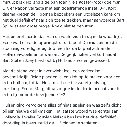
minuut brak Hollandia de ban toen Niels Koster (foto) doelman
Olivier Pabon verraste met een doeltreffende inzet: 0-1. Kort
daarna kregen de Hoornse bezoekers een uitgelezen kans om
het duel definitief naar zich toe te trekken, maar aanvoerder Bart
Spil wist een grote mogelijkheid niet te benutten.
Huizen profiteerde daarvan en vocht zich terug in de wedstrijd.
Een kwartier na de openingstreffer bracht Dennis Lamme de
spanning volledig terug door een harde kopbal achter de
Hollandia-doelman te werken. De gelijkmaker viel kort nadat
Bart Spil en Joey Lieshout bij Hollandia waren gewisseld.
Met de stand weer in evenwicht leek een verlenging
onvermijdelijk. Beide ploegen leken zich op te maken voor een
extra half uur, totdat Hollandia in de blessuretijd alsnog
toesloeg. Encho Margaritha zorgde in de derde minuut van de
extra tijd voor de bevrijdende 1-2.
Huizen ging vervolgens alles of niets spelen en was zelfs dicht
bij een nieuwe gelijkmaker. Het laatste woord was echter aan
Hollandia. Invaller Souvian Nelson besliste het duel definitief
door diep in blessuretijd de 1-3 binnen te schieten.