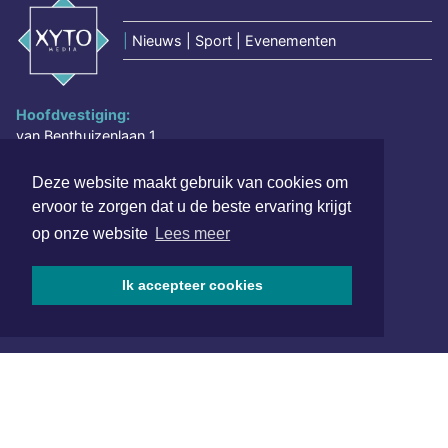
|
Nieuws | Sport | Evenementen
Hoofdvestiging:
van Benthuizenlaan 1
1701 BZ Heerhugowaard
Deze website maakt gebruik van cookies om
072 8200 600
ervoor te zorgen dat u de beste ervaring krijgt
redactie@xyto.nl
op onze website
Lees meer
www.xyto.nl
SOCIAL MEDIA
Ik accepteer cookies
NIEUWSBRIEF AANMELDEN
Schrijf je in voor onze nieuwsbrief en krijg wekelijks een
samenvatting van alle gebeurtenissen uit jouw regio.