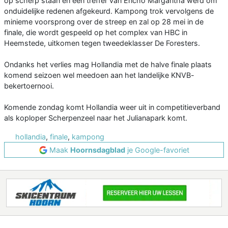
op scherp staan en een treffer van Encho Margaritha werd om
onduidelijke redenen afgekeurd. Kampong trok vervolgens de
minieme voorsprong over de streep en zal op 28 mei in de
finale, die wordt gespeeld op het complex van HBC in
Heemstede, uitkomen tegen tweedeklasser De Foresters.
Ondanks het verlies mag Hollandia met de halve finale plaats
komend seizoen wel meedoen aan het landelijke KNVB-
bekertoernooi.
Komende zondag komt Hollandia weer uit in competitieverband
als koploper Scherpenzeel naar het Julianapark komt.
hollandia
,
finale
,
kampong
Maak
Hoornsdagblad
je Google-favoriet