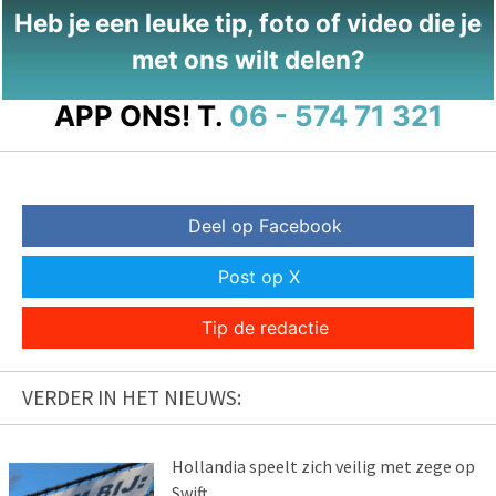
Heb je een leuke tip, foto of video die je
met ons wilt delen?
APP ONS!
T.
06 - 574 71 321
Deel op Facebook
Post op X
Tip de redactie
VERDER IN HET NIEUWS:
Hollandia speelt zich veilig met zege op
Swift