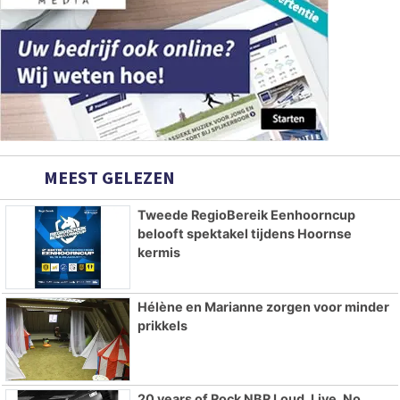
MEEST GELEZEN
Tweede RegioBereik Eenhoorncup
belooft spektakel tijdens Hoornse
kermis
Hélène en Marianne zorgen voor minder
prikkels
20 years of Rock NBR Loud. Live. No