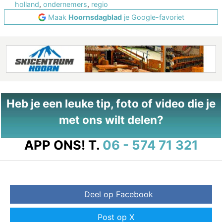
holland
,
ondernemers
,
regio
Maak
Hoornsdagblad
je Google-favoriet
Heb je een leuke tip, foto of video die je
met ons wilt delen?
APP ONS!
T.
06 - 574 71 321
Deel op Facebook
Post op X