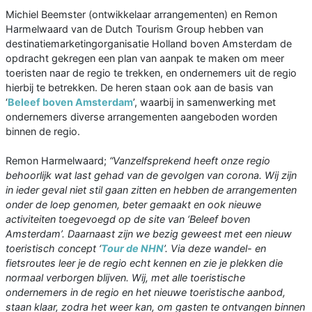
Michiel Beemster (ontwikkelaar arrangementen) en Remon
Harmelwaard van de Dutch Tourism Group hebben van
destinatiemarketingorganisatie Holland boven Amsterdam de
opdracht gekregen een plan van aanpak te maken om meer
toeristen naar de regio te trekken, en ondernemers uit de regio
hierbij te betrekken. De heren staan ook aan de basis van
‘
Beleef boven Amsterdam
’, waarbij in samenwerking met
ondernemers diverse arrangementen aangeboden worden
binnen de regio.
Remon Harmelwaard;
“Vanzelfsprekend heeft onze regio
behoorlijk wat last gehad van de gevolgen van corona. Wij zijn
in ieder geval niet stil gaan zitten en hebben de arrangementen
onder de loep genomen, beter gemaakt en ook nieuwe
activiteiten toegevoegd op de site van ‘Beleef boven
Amsterdam’. Daarnaast zijn we bezig geweest met een nieuw
toeristisch concept ‘
Tour de NHN
’. Via deze wandel- en
fietsroutes leer je de regio echt kennen en zie je plekken die
normaal verborgen blijven. Wij, met alle toeristische
ondernemers in de regio en het nieuwe toeristische aanbod,
staan klaar, zodra het weer kan, om gasten te ontvangen binnen