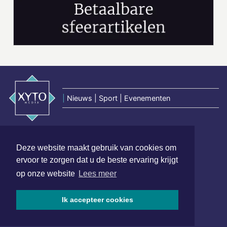
|
Nieuws | Sport | Evenementen
Hoofdvestiging:
van Benthuizenlaan 1
Deze website maakt gebruik van cookies om
1701 BZ Heerhugowaard
ervoor te zorgen dat u de beste ervaring krijgt
op onze website
Lees meer
072 8200 600
redactie@xyto.nl
Ik accepteer cookies
www.xyto.nl
SOCIAL MEDIA