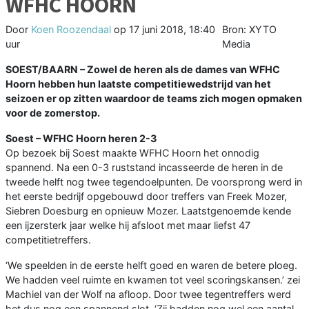
WFHC HOORN
Door
Koen Roozendaal
op
17 juni 2018, 18:40
Bron: XYTO
uur
Media
SOEST/BAARN –
Zowel de heren als de dames van WFHC
Hoorn hebben hun laatste competitiewedstrijd van het
seizoen er op zitten waardoor de teams zich mogen opmaken
voor de zomerstop.
Soest – WFHC Hoorn heren 2-3
Op bezoek bij Soest maakte WFHC Hoorn het onnodig
spannend. Na een 0-3 ruststand incasseerde de heren in de
tweede helft nog twee tegendoelpunten. De voorsprong werd in
het eerste bedrijf opgebouwd door treffers van Freek Mozer,
Siebren Doesburg en opnieuw Mozer. Laatstgenoemde kende
een ijzersterk jaar welke hij afsloot met maar liefst 47
competitietreffers.
‘We speelden in de eerste helft goed en waren de betere ploeg.
We hadden veel ruimte en kwamen tot veel scoringskansen.’ zei
Machiel van der Wolf na afloop. Door twee tegentreffers werd
het dus nog een spannend slot. ‘Zij hadden nog wel een aantal