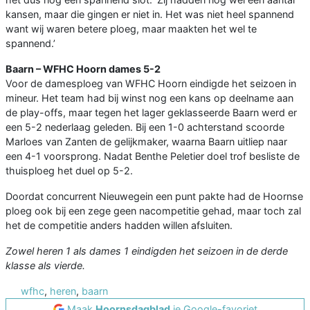
kansen, maar die gingen er niet in. Het was niet heel spannend
want wij waren betere ploeg, maar maakten het wel te
spannend.’
Baarn – WFHC Hoorn dames 5-2
Voor de damesploeg van WFHC Hoorn eindigde het seizoen in
mineur. Het team had bij winst nog een kans op deelname aan
de play-offs, maar tegen het lager geklasseerde Baarn werd er
een 5-2 nederlaag geleden. Bij een 1-0 achterstand scoorde
Marloes van Zanten de gelijkmaker, waarna Baarn uitliep naar
een 4-1 voorsprong. Nadat Benthe Peletier doel trof besliste de
thuisploeg het duel op 5-2.
Doordat concurrent Nieuwegein een punt pakte had de Hoornse
ploeg ook bij een zege geen nacompetitie gehad, maar toch zal
het de competitie anders hadden willen afsluiten.
Zowel heren 1 als dames 1 eindigden het seizoen in de derde
klasse als vierde.
wfhc
,
heren
,
baarn
Maak
Hoornsdagblad
je Google-favoriet