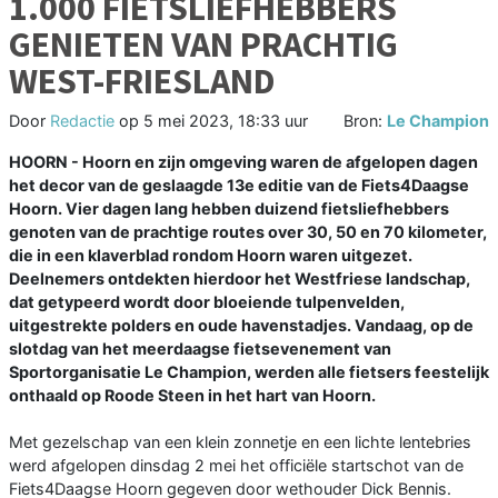
1.000 FIETSLIEFHEBBERS
GENIETEN VAN PRACHTIG
WEST-FRIESLAND
Door
Redactie
op
5 mei 2023, 18:33 uur
Bron:
Le Champion
HOORN - Hoorn en zijn omgeving waren de afgelopen dagen
het decor van de geslaagde 13e editie van de Fiets4Daagse
Hoorn. Vier dagen lang hebben duizend fietsliefhebbers
genoten van de prachtige routes over 30, 50 en 70 kilometer,
die in een klaverblad rondom Hoorn waren uitgezet.
Deelnemers ontdekten hierdoor het Westfriese landschap,
dat getypeerd wordt door bloeiende tulpenvelden,
uitgestrekte polders en oude havenstadjes. Vandaag, op de
slotdag van het meerdaagse fietsevenement van
Sportorganisatie Le Champion, werden alle fietsers feestelijk
onthaald op Roode Steen in het hart van Hoorn.
Met gezelschap van een klein zonnetje en een lichte lentebries
werd afgelopen dinsdag 2 mei het officiële startschot van de
Fiets4Daagse Hoorn gegeven door wethouder Dick Bennis.