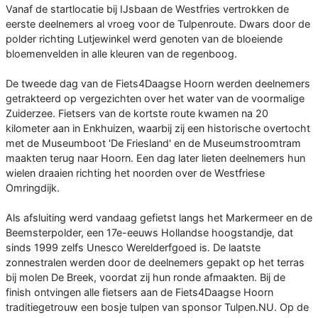
Vanaf de startlocatie bij IJsbaan de Westfries vertrokken de
eerste deelnemers al vroeg voor de Tulpenroute. Dwars door de
polder richting Lutjewinkel werd genoten van de bloeiende
bloemenvelden in alle kleuren van de regenboog.
De tweede dag van de Fiets4Daagse Hoorn werden deelnemers
getrakteerd op vergezichten over het water van de voormalige
Zuiderzee. Fietsers van de kortste route kwamen na 20
kilometer aan in Enkhuizen, waarbij zij een historische overtocht
met de Museumboot 'De Friesland' en de Museumstroomtram
maakten terug naar Hoorn. Een dag later lieten deelnemers hun
wielen draaien richting het noorden over de Westfriese
Omringdijk.
Als afsluiting werd vandaag gefietst langs het Markermeer en de
Beemsterpolder, een 17e-eeuws Hollandse hoogstandje, dat
sinds 1999 zelfs Unesco Werelderfgoed is. De laatste
zonnestralen werden door de deelnemers gepakt op het terras
bij molen De Breek, voordat zij hun ronde afmaakten. Bij de
finish ontvingen alle fietsers aan de Fiets4Daagse Hoorn
traditiegetrouw een bosje tulpen van sponsor Tulpen.NU. Op de