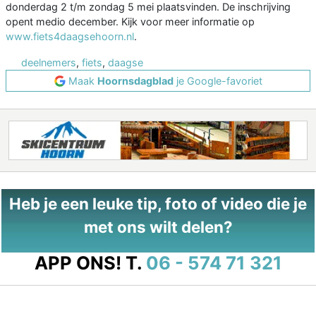
donderdag 2 t/m zondag 5 mei plaatsvinden. De inschrijving
opent medio december. Kijk voor meer informatie op
www.fiets4daagsehoorn.nl
.
deelnemers
,
fiets
,
daagse
Maak
Hoornsdagblad
je Google-favoriet
Heb je een leuke tip, foto of video die je
met ons wilt delen?
APP ONS!
T.
06 - 574 71 321