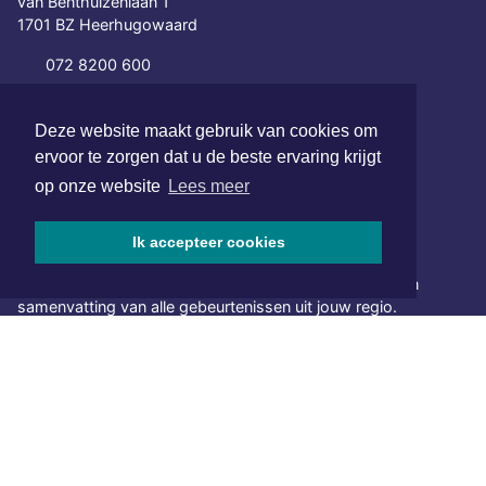
van Benthuizenlaan 1
1701 BZ Heerhugowaard
072 8200 600
redactie@xyto.nl
www.xyto.nl
Deze website maakt gebruik van cookies om
ervoor te zorgen dat u de beste ervaring krijgt
SOCIAL MEDIA
op onze website
Lees meer
Ik accepteer cookies
NIEUWSBRIEF AANMELDEN
Schrijf je in voor onze nieuwsbrief en krijg wekelijks een
samenvatting van alle gebeurtenissen uit jouw regio.
Aanmelden
ONLINE DAGBLADEN