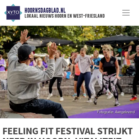
HOORNSDAGBLAD.NL
lokaal nieuws hoorn en west-friesland
FEELING FIT FESTIVAL STRIJKT