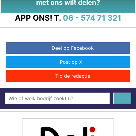
met ons wilt delen?
APP ONS!
T.
06 - 574 71 321
Deel op Facebook
Post op X
Tip de redactie