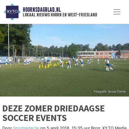
HOORNSDAGBLAD.NL
lokaal nieuws hoorn en west-friesland
DEZE ZOMER DRIEDAAGSE
SOCCER EVENTS
Door
Sportredactie
op
5 april 2018, 15:35 uur
Bron: XYTO Media