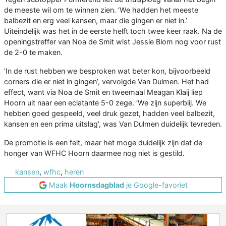
de meeste wil om te winnen zien. ‘We hadden het meeste
balbezit en erg veel kansen, maar die gingen er niet in.’
Uiteindelijk was het in de eerste helft toch twee keer raak. Na de
openingstreffer van Noa de Smit wist Jessie Blom nog voor rust
de 2-0 te maken.
‘In de rust hebben we besproken wat beter kon, bijvoorbeeld
corners die er niet in gingen’, vervolgde Van Dulmen. Het had
effect, want via Noa de Smit en tweemaal Meagan Klaij liep
Hoorn uit naar een eclatante 5-0 zege. ‘We zijn superblij. We
hebben goed gespeeld, veel druk gezet, hadden veel balbezit,
kansen en een prima uitslag’, was Van Dulmen duidelijk tevreden.
De promotie is een feit, maar het moge duidelijk zijn dat de
honger van WFHC Hoorn daarmee nog niet is gestild.
kansen
,
wfhc
,
heren
Maak
Hoornsdagblad
je Google-favoriet