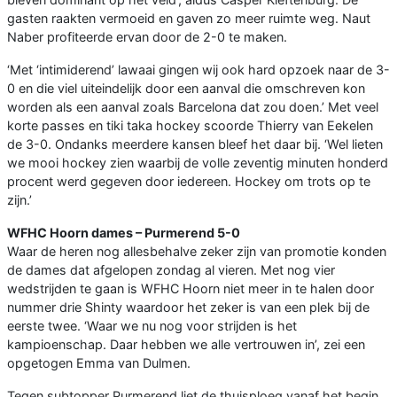
gasten raakten vermoeid en gaven zo meer ruimte weg. Naut
Naber profiteerde ervan door de 2-0 te maken.
‘Met ‘intimiderend’ lawaai gingen wij ook hard opzoek naar de 3-
0 en die viel uiteindelijk door een aanval die omschreven kon
worden als een aanval zoals Barcelona dat zou doen.’ Met veel
korte passes en tiki taka hockey scoorde Thierry van Eekelen
de 3-0. Ondanks meerdere kansen bleef het daar bij. ‘Wel lieten
we mooi hockey zien waarbij de volle zeventig minuten honderd
procent werd gegeven door iedereen. Hockey om trots op te
zijn.’
WFHC Hoorn dames – Purmerend 5-0
Waar de heren nog allesbehalve zeker zijn van promotie konden
de dames dat afgelopen zondag al vieren. Met nog vier
wedstrijden te gaan is WFHC Hoorn niet meer in te halen door
nummer drie Shinty waardoor het zeker is van een plek bij de
eerste twee. ‘Waar we nu nog voor strijden is het
kampioenschap. Daar hebben we alle vertrouwen in’, zei een
opgetogen Emma van Dulmen.
Tegen subtopper Purmerend liet de thuisploeg vanaf het begin