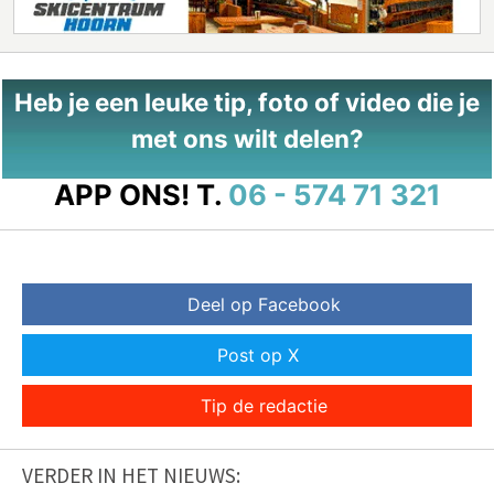
Heb je een leuke tip, foto of video die je
met ons wilt delen?
APP ONS!
T.
06 - 574 71 321
Deel op Facebook
Post op X
Tip de redactie
VERDER IN HET NIEUWS: