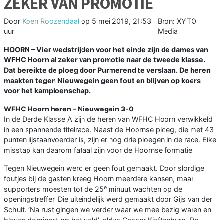
ZEKER VAN PROMOTIE
Door
Koen Roozendaal
op
5 mei 2019, 21:53
Bron: XYTO
uur
Media
HOORN – Vier wedstrijden voor het einde zijn de dames van
WFHC Hoorn al zeker van promotie naar de tweede klasse.
Dat bereikte de ploeg door Purmerend te verslaan. De heren
maakten tegen Nieuwegein geen fout en blijven op koers
voor het kampioenschap.
WFHC Hoorn heren – Nieuwegein 3-0
In de Derde Klasse A zijn de heren van WFHC Hoorn verwikkeld
in een spannende titelrace. Naast de Hoornse ploeg, die met 43
punten lijstaanvoerder is, zijn er nog drie ploegen in de race. Elke
misstap kan daarom fataal zijn voor de Hoornse formatie.
Tegen Nieuwegein werd er geen fout gemaakt. Door slordige
foutjes bij de gasten kreeg Hoorn meerdere kansen, maar
e
supporters moesten tot de 25
minuut wachten op de
openingstreffer. Die uiteindelijk werd gemaakt door Gijs van der
Schuit. ‘Na rust gingen we verder waar we mee bezig waren en
bleven dominant op het veld’, aldus Casper Kieftenburg. De