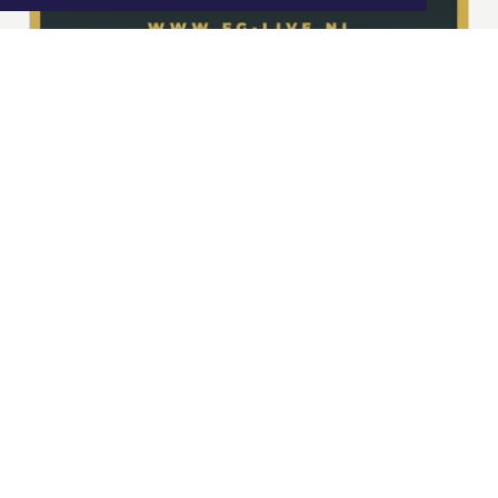
|
Nieuws | Sport | Evenementen
Hoofdvestiging:
van Benthuizenlaan 1
1701 BZ Heerhugowaard
072 8200 600
redactie@xyto.nl
www.xyto.nl
SOCIAL MEDIA