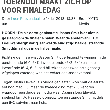
TOERNOOI MAAKT ZICH OP
VOOR FINALEDAG
Door
Koen Roozendaal
op
14 juli 2018, 18:38
Bron: XYTO
uur
Media
HOORN
–
De als eerst geplaatste Jasper Smit is er niet in
geslaagd om de finale te halen. Waar de speler van L.T.C.
Leeuwenbergh vorig jaar wél de eindstrijd haalde, strandde
Smit ditmaal dus in de halve finale.
Richting de finale wist Jasper Smit overtuigend te winnen. In de
eerste ronde (6-1, 6-1), tweede ronde (6-2, 6-4) en in de
kwartfinale (6-4, 6-2) had hij telkens aan twee sets genoeg.
Afgelopen zaterdag was het echter een ander verhaal.
Tegen Justin Eleveld, als vierde geplaatst, won Smit de eerste
set nog met 1-6, maar de tweede ging met 7-5 verloren
waardoor een derde set nodig was. Daarin sloeg Eleveld,
spelend bij T.V. Hasselo opnieuw toe en stuurde Smit middels
een 6-3 setwinst naar huis.