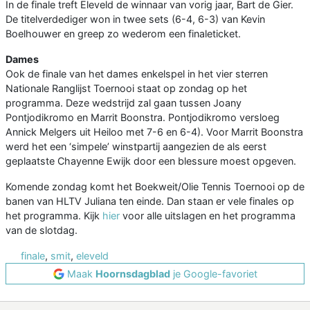
In de finale treft Eleveld de winnaar van vorig jaar, Bart de Gier.
De titelverdediger won in twee sets (6-4, 6-3) van Kevin
Boelhouwer en greep zo wederom een finaleticket.
Dames
Ook de finale van het dames enkelspel in het vier sterren
Nationale Ranglijst Toernooi staat op zondag op het
programma. Deze wedstrijd zal gaan tussen Joany
Pontjodikromo en Marrit Boonstra. Pontjodikromo versloeg
Annick Melgers uit Heiloo met 7-6 en 6-4). Voor Marrit Boonstra
werd het een ‘simpele’ winstpartij aangezien de als eerst
geplaatste Chayenne Ewijk door een blessure moest opgeven.
Komende zondag komt het Boekweit/Olie Tennis Toernooi op de
banen van HLTV Juliana ten einde. Dan staan er vele finales op
het programma. Kijk
hier
voor alle uitslagen en het programma
van de slotdag.
finale
,
smit
,
eleveld
Maak
Hoornsdagblad
je Google-favoriet