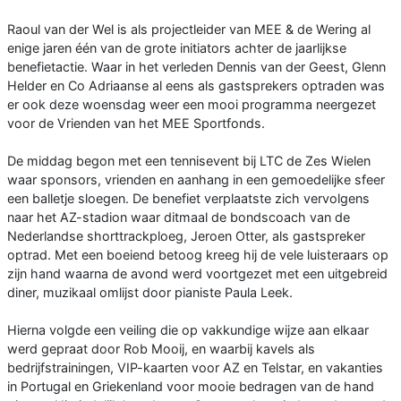
Raoul van der Wel is als projectleider van MEE & de Wering al
enige jaren één van de grote initiators achter de jaarlijkse
benefietactie. Waar in het verleden Dennis van der Geest, Glenn
Helder en Co Adriaanse al eens als gastsprekers optraden was
er ook deze woensdag weer een mooi programma neergezet
voor de Vrienden van het MEE Sportfonds.
De middag begon met een tennisevent bij LTC de Zes Wielen
waar sponsors, vrienden en aanhang in een gemoedelijke sfeer
een balletje sloegen. De benefiet verplaatste zich vervolgens
naar het AZ-stadion waar ditmaal de bondscoach van de
Nederlandse shorttrackploeg, Jeroen Otter, als gastspreker
optrad. Met een boeiend betoog kreeg hij de vele luisteraars op
zijn hand waarna de avond werd voortgezet met een uitgebreid
diner, muzikaal omlijst door pianiste Paula Leek.
Hierna volgde een veiling die op vakkundige wijze aan elkaar
werd gepraat door Rob Mooij, en waarbij kavels als
bedrijfstrainingen, VIP-kaarten voor AZ en Telstar, en vakanties
in Portugal en Griekenland voor mooie bedragen van de hand