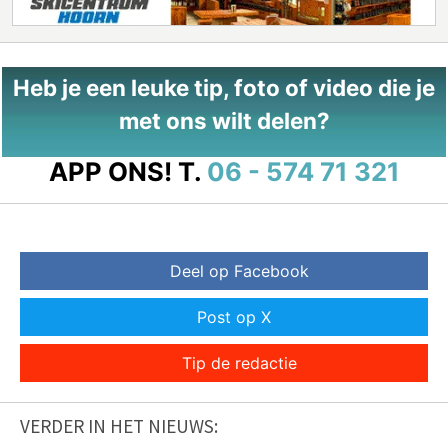
Heb je een leuke tip, foto of video die je
met ons wilt delen?
APP ONS!
T.
06 - 574 71 321
Deel op Facebook
Post op X
Tip de redactie
VERDER IN HET NIEUWS: