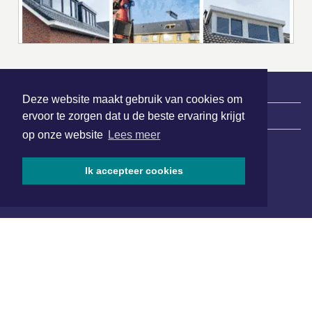
Deze website maakt gebruik van cookies om
|
Nieuws | Sport | Evenementen
ervoor te zorgen dat u de beste ervaring krijgt
op onze website
Lees meer
Hoofdvestiging:
Ik accepteer cookies
van Benthuizenlaan 1
1701 BZ Heerhugowaard
072 8200 600
redactie@xyto.nl
www.xyto.nl
SOCIAL MEDIA