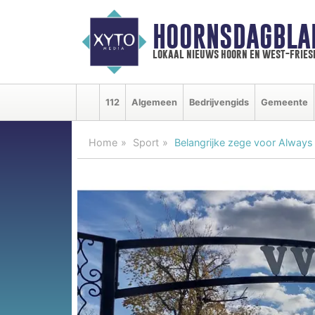
HOORNSDAGBLA
lokaal nieuws hoorn en west-fries
112
Algemeen
Bedrijvengids
Gemeente
Home
Sport
Belangrijke zege voor Always