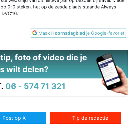
te wedstrijd van dit nieuwe jaar op bezoek bij Bavel. Mede
 op 0-0 steken. het op de zesde plaats staande Always
 DVC'16.
Maak
Hoornsdagblad
je Google-favoriet
ip, foto of video die je
s wilt delen?
.
06 - 574 71 321
Post op X
Tip de redactie