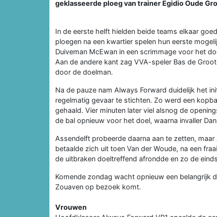
geklasseerde ploeg van trainer Egidio Oude Gro
In de eerste helft hielden beide teams elkaar goe
ploegen na een kwartier spelen hun eerste mogel
Duiveman McEwan in een scrimmage voor het doel i
Aan de andere kant zag VVA-speler Bas de Groot
door de doelman.
Na de pauze nam Always Forward duidelijk het ini
regelmatig gevaar te stichten. Zo werd een kopba
gehaald. Vier minuten later viel alsnog de openin
de bal opnieuw voor het doel, waarna invaller Dan
Assendelft probeerde daarna aan te zetten, maar 
betaalde zich uit toen Van der Woude, na een fra
de uitbraken doeltreffend afrondde en zo de eind
Komende zondag wacht opnieuw een belangrijk du
Zouaven op bezoek komt.
Vrouwen