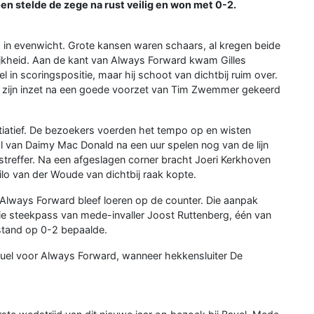
en stelde de zege na rust veilig en won met 0-2.
d in evenwicht. Grote kansen waren schaars, al kregen beide
ijkheid. Aan de kant van Always Forward kwam Gilles
n scoringspositie, maar hij schoot van dichtbij ruim over.
 zijn inzet na een goede voorzet van Tim Zwemmer gekeerd
tiatief. De bezoekers voerden het tempo op en wisten
l van Daimy Mac Donald na een uur spelen nog van de lijn
gstreffer. Na een afgeslagen corner bracht Joeri Kerkhoven
ilo van der Woude van dichtbij raak kopte.
Always Forward bleef loeren op de counter. Die aanpak
aie steekpass van mede-invaller Joost Ruttenberg, één van
stand op 0-2 bepaalde.
el voor Always Forward, wanneer hekkensluiter De