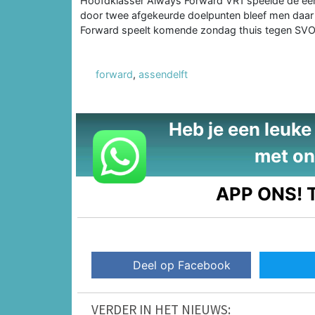
Hoofdklasser Always Forward VR1 speelde de eers
door twee afgekeurde doelpunten bleef men daar
Forward speelt komende zondag thuis tegen SVO
forward
,
assendelft
Heb je een leuke t
met on
APP ONS!
T
Deel op Facebook
VERDER IN HET NIEUWS: