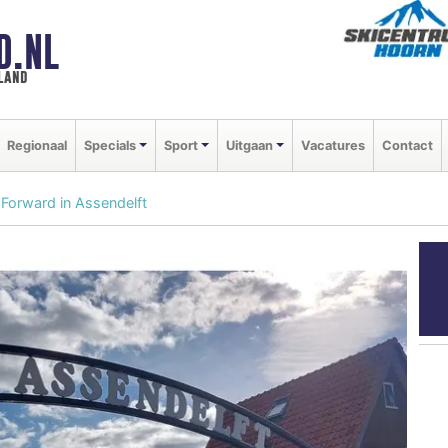
D.NL
land
Regionaal
Specials
Sport
Uitgaan
Vacatures
Contact
 Forward in Assendelft