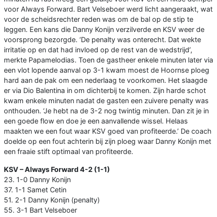
voor Always Forward. Bart Velseboer werd licht aangeraakt, wat
voor de scheidsrechter reden was om de bal op de stip te
leggen. Een kans die Danny Konijn verzilverde en KSV weer de
voorsprong bezorgde. ‘De penalty was onterecht. Dat wekte
irritatie op en dat had invloed op de rest van de wedstrijd’,
merkte Papamelodias. Toen de gastheer enkele minuten later via
een vlot lopende aanval op 3-1 kwam moest de Hoornse ploeg
hard aan de pak om een nederlaag te voorkomen. Het slaagde
er via Dio Balentina in om dichterbij te komen. Zijn harde schot
kwam enkele minuten nadat de gasten een zuivere penalty was
onthouden. ‘Je hebt na de 3-2 nog twintig minuten. Dan zit je in
een goede flow en doe je een aanvallende wissel. Helaas
maakten we een fout waar KSV goed van profiteerde.’ De coach
doelde op een fout achterin bij zijn ploeg waar Danny Konijn met
een fraaie stift optimaal van profiteerde.
KSV – Always Forward 4-2 (1-1)
23. 1-0 Danny Konijn
37. 1-1 Samet Cetin
51. 2-1 Danny Konijn (penalty)
55. 3-1 Bart Velseboer