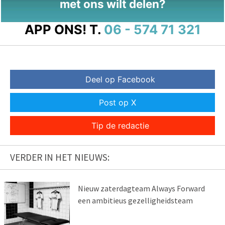
met ons wilt delen?
APP ONS!
T.
06 - 574 71 321
Deel op Facebook
Post op X
Tip de redactie
VERDER IN HET NIEUWS:
Nieuw zaterdagteam Always Forward
een ambitieus gezelligheidsteam