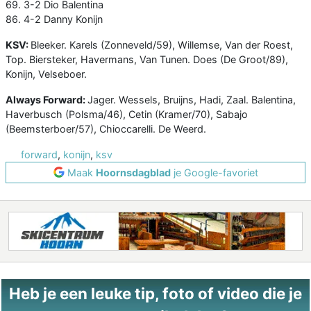
69. 3-2 Dio Balentina
86. 4-2 Danny Konijn
KSV:
Bleeker. Karels (Zonneveld/59), Willemse, Van der Roest,
Top. Biersteker, Havermans, Van Tunen. Does (De Groot/89),
Konijn, Velseboer.
Always Forward:
Jager. Wessels, Bruijns, Hadi, Zaal. Balentina,
Haverbusch (Polsma/46), Cetin (Kramer/70), Sabajo
(Beemsterboer/57), Chioccarelli. De Weerd.
forward
,
konijn
,
ksv
Maak
Hoornsdagblad
je Google-favoriet
Heb je een leuke tip, foto of video die je