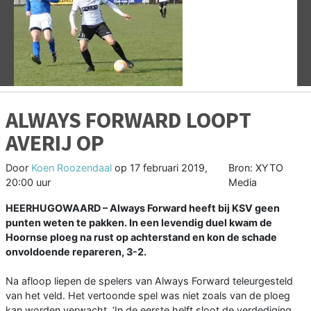
Vorige
V
ALWAYS FORWARD LOOPT
AVERIJ OP
Door
Koen Roozendaal
op
17 februari 2019,
Bron: XYTO
20:00 uur
Media
HEERHUGOWAARD – Always Forward heeft bij KSV geen
punten weten te pakken. In een levendig duel kwam de
Hoornse ploeg na rust op achterstand en kon de schade
onvoldoende repareren, 3-2.
Na afloop liepen de spelers van Always Forward teleurgesteld
van het veld. Het vertoonde spel was niet zoals van de ploeg
kan worden verwacht. ‘In de eerste helft sloot de verdediging