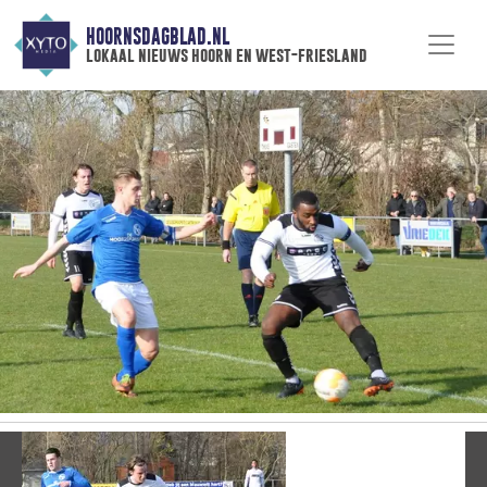
HOORNSDAGBLAD.NL
lokaal nieuws hoorn en west-friesland