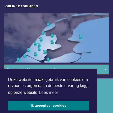
ONLINE DAGBLADEN
Overige dagbladen in de regio
Deze website maakt gebruik van cookies om
Algemene voorwaarden
ervoor te zorgen dat u de beste ervaring krijgt
op onze website
Lees meer
Disclaimer
Privacy Statement
Ik accepteer cookies