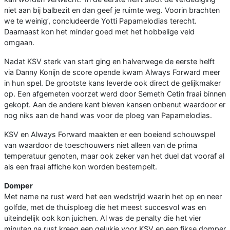
niet aan bij balbezit en dan geef je ruimte weg. Voorin brachten
we te weinig’, concludeerde Yotti Papamelodias terecht.
Daarnaast kon het minder goed met het hobbelige veld
omgaan.
Nadat KSV sterk van start ging en halverwege de eerste helft
via Danny Konijn de score opende kwam Always Forward meer
in hun spel. De grootste kans leverde ook direct de gelijkmaker
op. Een afgemeten voorzet werd door Semeth Cetin fraai binnen
gekopt. Aan de andere kant bleven kansen onbenut waardoor er
nog niks aan de hand was voor de ploeg van Papamelodias.
KSV en Always Forward maakten er een boeiend schouwspel
van waardoor de toeschouwers niet alleen van de prima
temperatuur genoten, maar ook zeker van het duel dat vooraf al
als een fraai affiche kon worden bestempelt.
Domper
Met name na rust werd het een wedstrijd waarin het op en neer
golfde, met de thuisploeg die het meest succesvol was en
uiteindelijk ook kon juichen. Al was de penalty die het vier
minuten na rust kreeg een gelukje voor KSV en een fikse domper