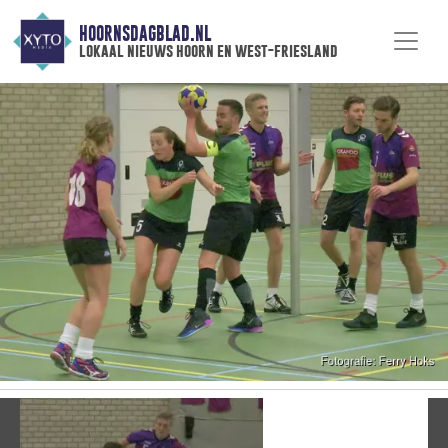
HOORNSDAGBLAD.NL
lokaal nieuws hoorn en west-friesland