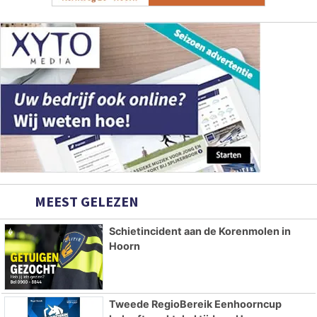
MEEST GELEZEN
Schietincident aan de Korenmolen in
Hoorn
Tweede RegioBereik Eenhoorncup