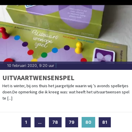
10 februari 2020, 9:20 uur
|
UITVAARTWENSENSPEL
Het is winter, bij ons thuis het jaargetijde waarin wij ’s avonds spelletjes
doen.De opmerking die ik kreeg was: wat heeft het uitvaartwensen spel
te [...]
1
...
78
79
80
(current)
81