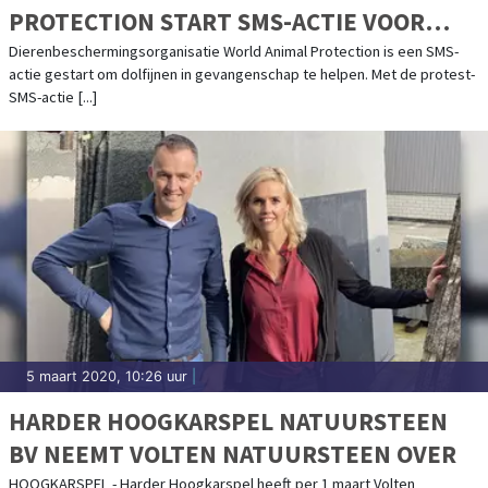
PROTECTION START SMS-ACTIE VOOR
DOLFIJNEN
Dierenbeschermingsorganisatie World Animal Protection is een SMS-
actie gestart om dolfijnen in gevangenschap te helpen. Met de protest-
SMS-actie [...]
5 maart 2020, 10:26 uur
|
HARDER HOOGKARSPEL NATUURSTEEN
BV NEEMT VOLTEN NATUURSTEEN OVER
HOOGKARSPEL - Harder Hoogkarspel heeft per 1 maart Volten