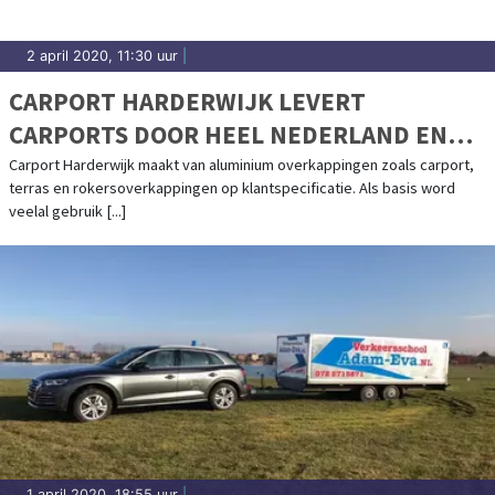
2 april 2020, 11:30 uur
|
CARPORT HARDERWIJK LEVERT
CARPORTS DOOR HEEL NEDERLAND EN
BELGIË
Carport Harderwijk maakt van aluminium overkappingen zoals carport,
terras en rokersoverkappingen op klantspecificatie. Als basis word
veelal gebruik [...]
1 april 2020, 18:55 uur
|