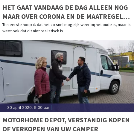
HET GAAT VANDAAG DE DAG ALLEEN NOG
MAAR OVER CORONA EN DE MAATREGELEN
DIE HIER AAN VASTZITTEN.
Ten eerste hoop ik dat het zo snel mogelijk weer bij het oude is, maar ik
weet ook dat dit niet realistisch is.
30 april 2020, 9:00 uur
|
MOTORHOME DEPOT, VERSTANDIG KOPEN
OF VERKOPEN VAN UW CAMPER