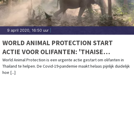
9 april 2020, 16:50 uur
|
WORLD ANIMAL PROTECTION START
ACTIE VOOR OLIFANTEN: 'THAISE
OLIFANTEN IN DE PROBLEMEN DOOR
World Animal Protection is een urgente actie gestart om olifanten in
Thailand te helpen. De Covid-19-pandemie maakt helaas pijnlijk duidelijk
CORONACRISIS'
hoe [...]