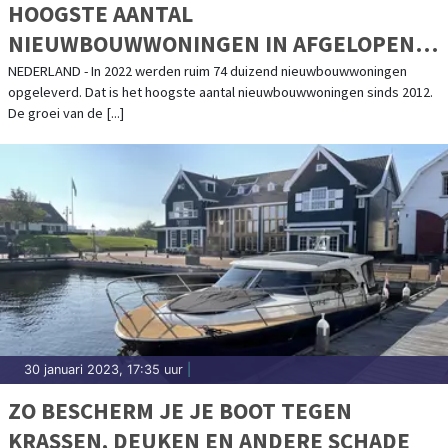
HOOGSTE AANTAL
NIEUWBOUWWONINGEN IN AFGELOPEN
DECENNIUM
NEDERLAND - In 2022 werden ruim 74 duizend nieuwbouwwoningen
opgeleverd. Dat is het hoogste aantal nieuwbouwwoningen sinds 2012.
De groei van de [...]
30 januari 2023, 17:35 uur
|
ZO BESCHERM JE JE BOOT TEGEN
KRASSEN, DEUKEN EN ANDERE SCHADE