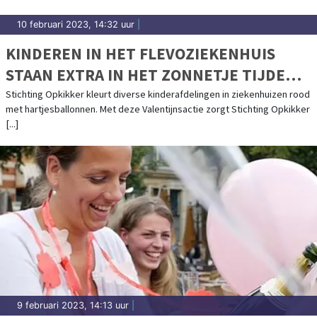
10 februari 2023, 14:32 uur
|
KINDEREN IN HET FLEVOZIEKENHUIS
STAAN EXTRA IN HET ZONNETJE TIJDENS
VALENTIJNSDAG
Stichting Opkikker kleurt diverse kinderafdelingen in ziekenhuizen rood
met hartjesballonnen. Met deze Valentijnsactie zorgt Stichting Opkikker
[...]
9 februari 2023, 14:13 uur
|