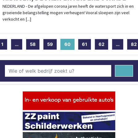
NEDERLAND - De afgelopen corona jaren heeft de watersport zich in en
groeiende belangstelling mogen verheugen! Vooral sloepen zijn veel
verkocht en [...]
1
...
58
59
60
(current)
61
62
...
82