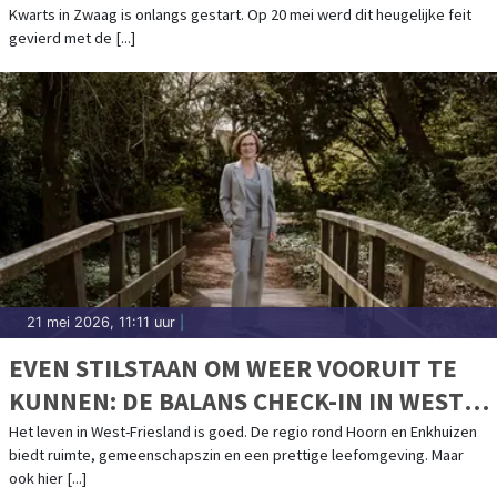
Kwarts in Zwaag is onlangs gestart. Op 20 mei werd dit heugelijke feit
gevierd met de [...]
21 mei 2026, 11:11 uur
|
EVEN STILSTAAN OM WEER VOORUIT TE
KUNNEN: DE BALANS CHECK-IN IN WEST-
FRIESLAND
Het leven in West-Friesland is goed. De regio rond Hoorn en Enkhuizen
biedt ruimte, gemeenschapszin en een prettige leefomgeving. Maar
ook hier [...]