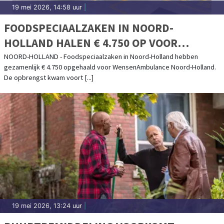
19 mei 2026, 14:58 uur
|
FOODSPECIAALZAKEN IN NOORD-
HOLLAND HALEN € 4.750 OP VOOR
STICHTING WENSENAMBULANCE NOORD-
NOORD-HOLLAND - Foodspeciaalzaken in Noord-Holland hebben
gezamenlijk € 4.750 opgehaald voor WensenAmbulance Noord-Holland.
HOLLAND MET STROOPWAFELACTIE
De opbrengst kwam voort [...]
19 mei 2026, 13:24 uur
|