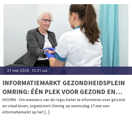
21 mei 2026, 10:21 uur
|
INFORMATIEMARKT GEZONDHEIDSPLEIN
OMRING: ÉÉN PLEK VOOR GEZOND EN
ZELFSTANDIG OUDER WORDEN
HOORN - Om inwoners van de regio beter te informeren over gezond
en vitaal leven, organiseert Omring op woensdag 27 mei een
informatiemarkt op het [...]