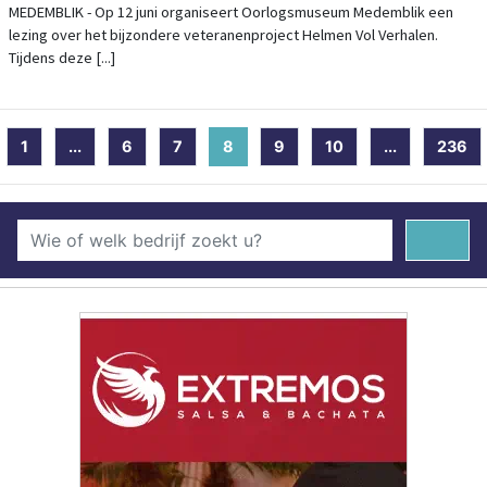
JONGE VETERAAN OEGE VENEMA EN
MEDEMBLIK - Op 12 juni organiseert Oorlogsmuseum Medemblik een
lezing over het bijzondere veteranenproject Helmen Vol Verhalen.
PROJECTLEIDER AMY VAN SON
Tijdens deze [...]
1
...
6
7
8
(current)
9
10
...
236