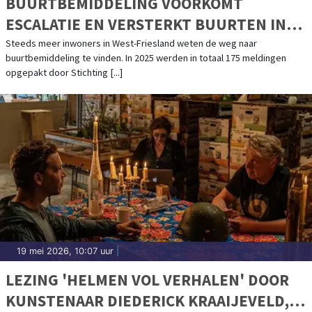
BUURTBEMIDDELING VOORKOMT
ESCALATIE EN VERSTERKT BUURTEN IN
WEST-FRIESLAND
Steeds meer inwoners in West-Friesland weten de weg naar
buurtbemiddeling te vinden. In 2025 werden in totaal 175 meldingen
opgepakt door Stichting [...]
19 mei 2026, 10:07 uur
|
LEZING 'HELMEN VOL VERHALEN' DOOR
KUNSTENAAR DIEDERICK KRAAIJEVELD,