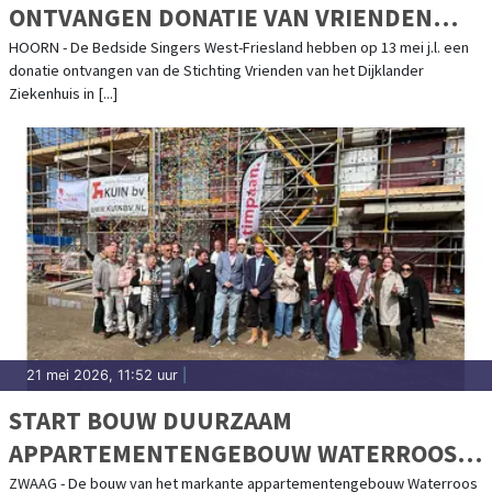
ONTVANGEN DONATIE VAN VRIENDEN
VAN DIJKLANDER ZIEKENHUIS IN HOORN
HOORN - De Bedside Singers West-Friesland hebben op 13 mei j.l. een
donatie ontvangen van de Stichting Vrienden van het Dijklander
Ziekenhuis in [...]
21 mei 2026, 11:52 uur
|
START BOUW DUURZAAM
APPARTEMENTENGEBOUW WATERROOS
KWARTS IN ROZENBUURT ZWAAG
ZWAAG - De bouw van het markante appartementengebouw Waterroos