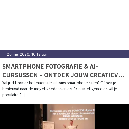
20 mei 2026, 10:19 uur
|
SMARTPHONE FOTOGRAFIE & AI-
CURSUSSEN – ONTDEK JOUW CREATIEVE
POTENTIEEL!
Wil jij dit zomer het maximale uit jouw smartphone halen? Of ben je
benieuwd naar de mogelijkheden van Artificial Intelligence en wil je
populaire [...]