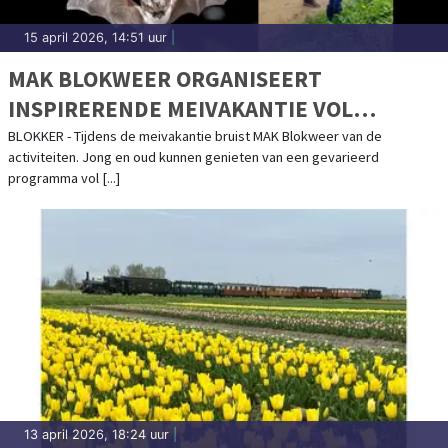
15 april 2026, 14:51 uur
|
MAK BLOKWEER ORGANISEERT
INSPIRERENDE MEIVAKANTIE VOL
NATUURBELEVING
BLOKKER - Tijdens de meivakantie bruist MAK Blokweer van de
activiteiten. Jong en oud kunnen genieten van een gevarieerd
programma vol [...]
13 april 2026, 18:24 uur
|