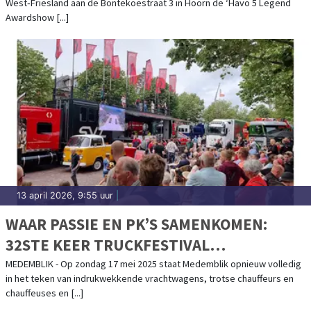
West‑Friesland aan de Bontekoestraat 3 in Hoorn de ‘Havo 5 Legend
Awardshow [...]
13 april 2026, 9:55 uur
|
WAAR PASSIE EN PK’S SAMENKOMEN:
32STE KEER TRUCKFESTIVAL
WESTFRIESLAND
MEDEMBLIK - Op zondag 17 mei 2025 staat Medemblik opnieuw volledig
in het teken van indrukwekkende vrachtwagens, trotse chauffeurs en
chauffeuses en [...]