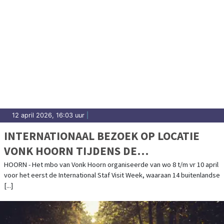
12 april 2026, 16:03 uur
|
INTERNATIONAAL BEZOEK OP LOCATIE
VONK HOORN TIJDENS DE
INTERNATIONAL STAFF VISIT WEEK
HOORN - Het mbo van Vonk Hoorn organiseerde van wo 8 t/m vr 10 april
voor het eerst de International Staf Visit Week, waaraan 14 buitenlandse
[...]