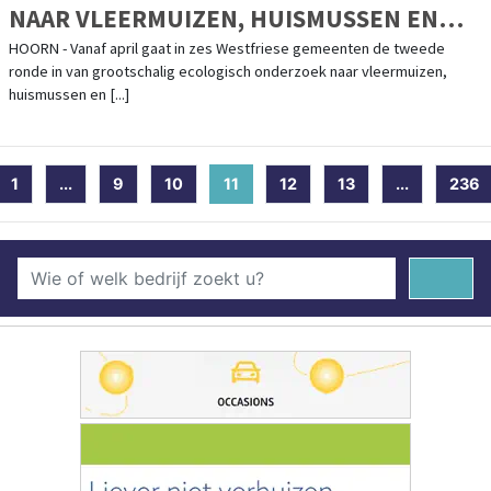
NAAR VLEERMUIZEN, HUISMUSSEN EN
GIERZWALUWEN IN ZES WESTFRIESE
HOORN - Vanaf april gaat in zes Westfriese gemeenten de tweede
ronde in van grootschalig ecologisch onderzoek naar vleermuizen,
GEMEENTEN
huismussen en [...]
1
...
9
10
11
(current)
12
13
...
236