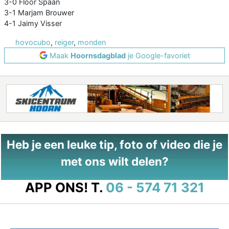
3-0 Floor Spaan
3-1 Marjam Brouwer
4-1 Jaimy Visser
hovocubo
,
reiger
,
monden
Maak
Hoornsdagblad
je Google-favoriet
Heb je een leuke tip, foto of video die je
met ons wilt delen?
APP ONS!
T.
06 - 574 71 321