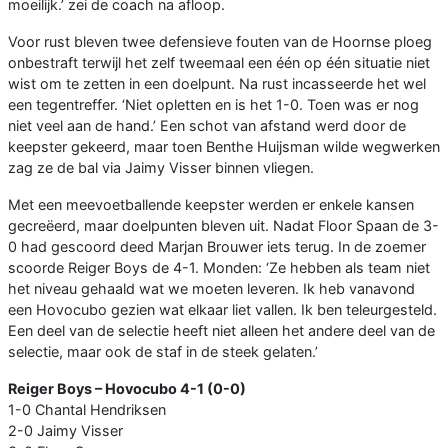
moeilijk.’ zei de coach na afloop.
Voor rust bleven twee defensieve fouten van de Hoornse ploeg
onbestraft terwijl het zelf tweemaal een één op één situatie niet
wist om te zetten in een doelpunt. Na rust incasseerde het wel
een tegentreffer. ‘Niet opletten en is het 1-0. Toen was er nog
niet veel aan de hand.’ Een schot van afstand werd door de
keepster gekeerd, maar toen Benthe Huijsman wilde wegwerken
zag ze de bal via Jaimy Visser binnen vliegen.
Met een meevoetballende keepster werden er enkele kansen
gecreëerd, maar doelpunten bleven uit. Nadat Floor Spaan de 3-
0 had gescoord deed Marjan Brouwer iets terug. In de zoemer
scoorde Reiger Boys de 4-1. Monden: ‘Ze hebben als team niet
het niveau gehaald wat we moeten leveren. Ik heb vanavond
een Hovocubo gezien wat elkaar liet vallen. Ik ben teleurgesteld.
Een deel van de selectie heeft niet alleen het andere deel van de
selectie, maar ook de staf in de steek gelaten.’
Reiger Boys – Hovocubo 4-1 (0-0)
1-0 Chantal Hendriksen
2-0 Jaimy Visser