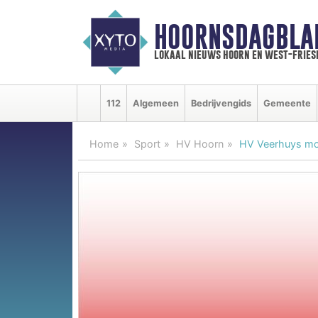
HOORNSDAGBLA
lokaal nieuws hoorn en west-fries
112
Algemeen
Bedrijvengids
Gemeente
Home
Sport
HV Hoorn
HV Veerhuys mor