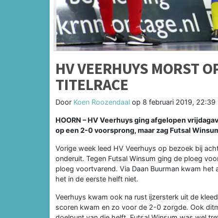
HV VEERHUYS MORST O
TITELRACE
Door
Koen Roozendaal
op
8 februari 2019, 22:39 
HOORN – HV Veerhuys ging afgelopen vrijdagavo
op een 2-0 voorsprong, maar zag Futsal Winsum 
Vorige week leed HV Veerhuys op bezoek bij acht
onderuit. Tegen Futsal Winsum ging de ploeg voo
ploeg voortvarend. Via Daan Buurman kwam het a
het in de eerste helft niet.
Veerhuys kwam ook na rust ijzersterk uit de klee
scoren kwam en zo voor de 2-0 zorgde. Ook ditma
doelpunt van die helft. Futsal Winsum was wel tr