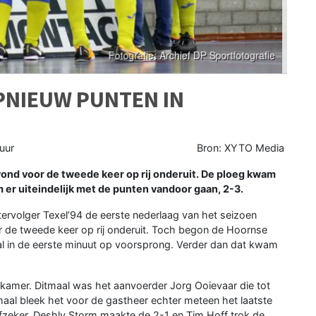
PNIEUW PUNTEN IN
uur
Bron: XYTO Media
nd voor de tweede keer op rij onderuit. De ploeg kwam
er uiteindelijk met de punten vandoor gaan, 2-3.
ervolger Texel’94 de eerste nederlaag van het seizoen
r de tweede keer op rij onderuit. Toch begon de Hoornse
l in de eerste minuut op voorsprong. Verder dan dat kwam
dkamer. Ditmaal was het aanvoerder Jorg Ooievaar die tot
al bleek het voor de gastheer echter meteen het laatste
efzeker. Deshly Storm maakte de 2-1 en Tim Hoff trok de