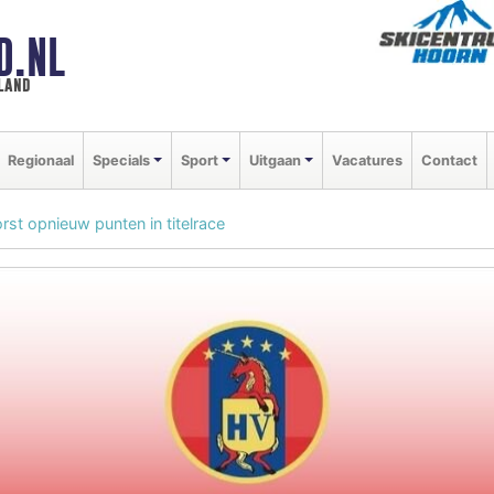
D.NL
land
Regionaal
Specials
Sport
Uitgaan
Vacatures
Contact
st opnieuw punten in titelrace