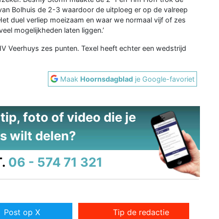
l van Bolhuis de 2-3 waardoor de uitploeg er op de valreep
Het duel verliep moeizaam en waar we normaal vijf of zes
el mogelijkheden laten liggen.’
V Veerhuys zes punten. Texel heeft echter een wedstrijd
Maak
Hoornsdagblad
je Google-favoriet
ip, foto of video die je
s wilt delen?
.
06 - 574 71 321
Post op X
Tip de redactie