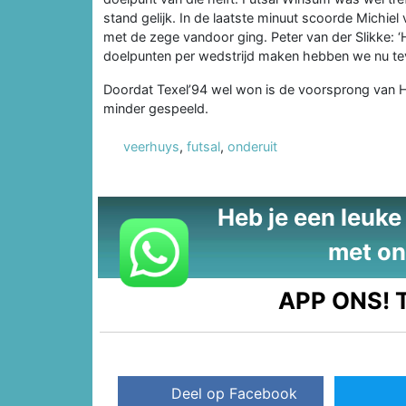
stand gelijk. In de laatste minuut scoorde Michie
met de zege vandoor ging. Peter van der Slikke: ‘
doelpunten per wedstrijd maken hebben we nu teve
Doordat Texel’94 wel won is de voorsprong van H
minder gespeeld.
veerhuys
,
futsal
,
onderuit
Heb je een leuke t
met on
APP ONS!
T
Deel op Facebook