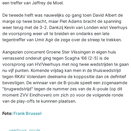
een treffer van Jeffrey de Moel.
De tweede helft was nauwelijks op gang toen David Albert de
marge op twee bracht, maar Piet Adams bracht de spanning
weer terug met de 3-2. Dankzij Kevin van Londen wist Veerhuys
de voorsprong weer uit te breiden en ondanks een late
tegentreffer van Umir Agir de zege over de streep te trekken.
Aangezien concurrent Groene Ster Vlissingen in eigen huis
verrassend onderuit ging tegen Scagha '66 (2-5) is de
voorsprong van HV/Veerhuys met nog twee wedstrijden te gaan
nu vijf punten. Komende vrijdag kan men in de thuiswedstrijd
tegen RKAV Volendam deelname de koppositie dan ok defintief
bevestigen. De winnaar van de B-poule speelt een zogenaamde
"brugwedstrijd" tegen de nummer zes van de A-poule (op dit
moment ZVV Eindhoven) om zich zo voor de volgende ronde
van de play-offs te kunnnen plaatsen.
Foto:
Frank Brussel
veerhuys
,
poule