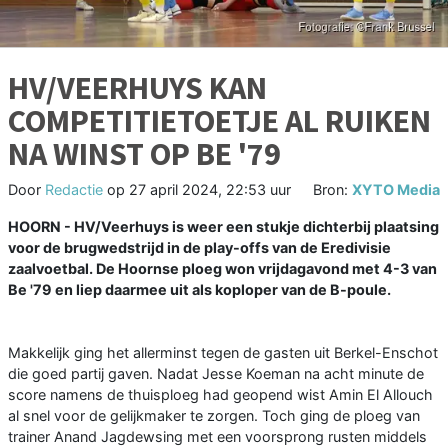
HV/VEERHUYS KAN
COMPETITIETOETJE AL RUIKEN
NA WINST OP BE '79
Door
Redactie
op
27 april 2024, 22:53 uur
Bron:
XYTO Media
HOORN - HV/Veerhuys is weer een stukje dichterbij plaatsing
voor de brugwedstrijd in de play-offs van de Eredivisie
zaalvoetbal. De Hoornse ploeg won vrijdagavond met 4-3 van
Be '79 en liep daarmee uit als koploper van de B-poule.
Makkelijk ging het allerminst tegen de gasten uit Berkel-Enschot
die goed partij gaven. Nadat Jesse Koeman na acht minute de
score namens de thuisploeg had geopend wist Amin El Allouch
al snel voor de gelijkmaker te zorgen. Toch ging de ploeg van
trainer Anand Jagdewsing met een voorsprong rusten middels