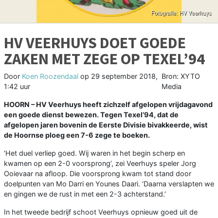
HV VEERHUYS DOET GOEDE
ZAKEN MET ZEGE OP TEXEL’94
Door
Koen Roozendaal
op
29 september 2018,
Bron: XYTO
1:42 uur
Media
HOORN –
HV Veerhuys heeft zichzelf afgelopen vrijdagavond
een goede dienst bewezen. Tegen Texel’94, dat de
afgelopen jaren bovenin de Eerste Divisie bivakkeerde, wist
de Hoornse ploeg een 7-6 zege te boeken.
‘Het duel verliep goed. Wij waren in het begin scherp en
kwamen op een 2-0 voorsprong’, zei Veerhuys speler Jorg
Ooievaar na afloop. Die voorsprong kwam tot stand door
doelpunten van Mo Darri en Younes Daari. ‘Daarna verslapten we
en gingen we de rust in met een 2-3 achterstand.’
In het tweede bedrijf schoot Veerhuys opnieuw goed uit de