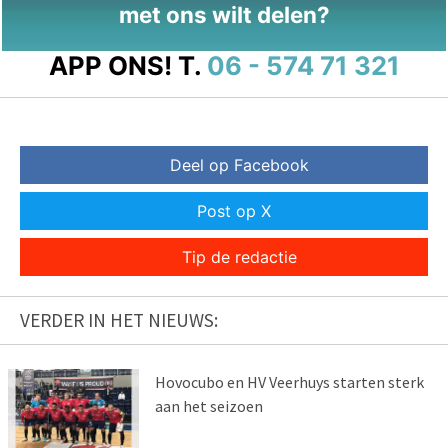
met ons wilt delen?
APP ONS!
T.
06 - 574 71 321
Deel op Facebook
Post op X
Tip de redactie
VERDER IN HET NIEUWS:
Hovocubo en HV Veerhuys starten sterk
aan het seizoen