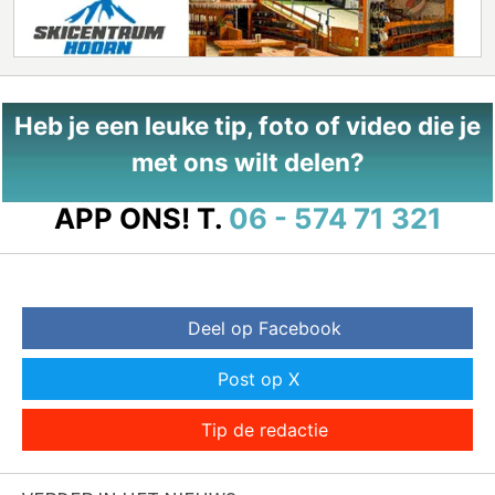
Heb je een leuke tip, foto of video die je
met ons wilt delen?
APP ONS!
T.
06 - 574 71 321
Deel op Facebook
Post op X
Tip de redactie