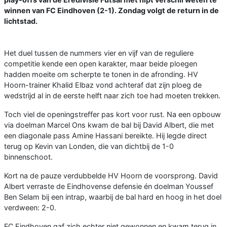
winnen van FC Eindhoven (2-1). Zondag volgt de return in de
lichtstad.
Het duel tussen de nummers vier en vijf van de reguliere
competitie kende een open karakter, maar beide ploegen
hadden moeite om scherpte te tonen in de afronding. HV
Hoorn-trainer Khalid Elbaz vond achteraf dat zijn ploeg de
wedstrijd al in de eerste helft naar zich toe had moeten trekken.
Toch viel de openingstreffer pas kort voor rust. Na een opbouw
via doelman Marcel Ons kwam de bal bij David Albert, die met
een diagonale pass Amine Hassani bereikte. Hij legde direct
terug op Kevin van Londen, die van dichtbij de 1-0
binnenschoot.
Kort na de pauze verdubbelde HV Hoorn de voorsprong. David
Albert verraste de Eindhovense defensie én doelman Youssef
Ben Selam bij een intrap, waarbij de bal hard en hoog in het doel
verdween: 2-0.
FC Eindhoven gaf zich echter niet gewonnen en kwam terug in