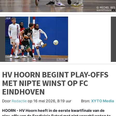
Vorige
V
HV HOORN BEGINT PLAY-OFFS
MET NIPTE WINST OP FC
EINDHOVEN
Door
Redactie
op
16 mei 2026, 8:19 uur
Bron:
XYTO Media
HOORN - HV Hoorn heeft in de eerste kwartfinale van de
play-offs van de Eredivisie Futsal met nipt verschil weten te