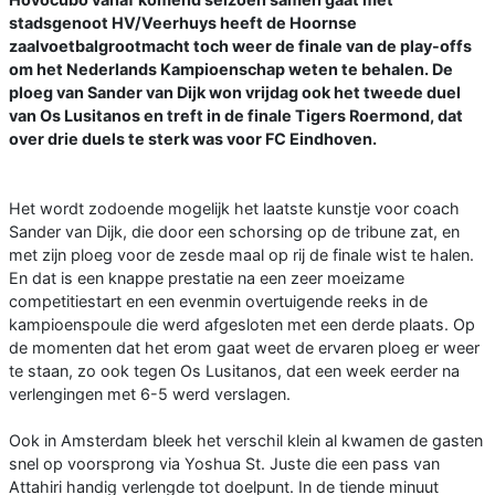
stadsgenoot HV/Veerhuys heeft de Hoornse
zaalvoetbalgrootmacht toch weer de finale van de play-offs
om het Nederlands Kampioenschap weten te behalen. De
ploeg van Sander van Dijk won vrijdag ook het tweede duel
van Os Lusitanos en treft in de finale Tigers Roermond, dat
over drie duels te sterk was voor FC Eindhoven.
Het wordt zodoende mogelijk het laatste kunstje voor coach
Sander van Dijk, die door een schorsing op de tribune zat, en
met zijn ploeg voor de zesde maal op rij de finale wist te halen.
En dat is een knappe prestatie na een zeer moeizame
competitiestart en een evenmin overtuigende reeks in de
kampioenspoule die werd afgesloten met een derde plaats. Op
de momenten dat het erom gaat weet de ervaren ploeg er weer
te staan, zo ook tegen Os Lusitanos, dat een week eerder na
verlengingen met 6-5 werd verslagen.
Ook in Amsterdam bleek het verschil klein al kwamen de gasten
snel op voorsprong via Yoshua St. Juste die een pass van
Attahiri handig verlengde tot doelpunt. In de tiende minuut