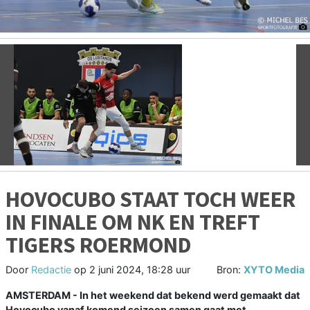
Vorige
V
HOVOCUBO STAAT TOCH WEER
IN FINALE OM NK EN TREFT
TIGERS ROERMOND
Door
Redactie
op
2 juni 2024, 18:28 uur
Bron:
XYTO Media
AMSTERDAM - In het weekend dat bekend werd gemaakt dat
Hovocubo vanaf komend seizoen samen gaat met