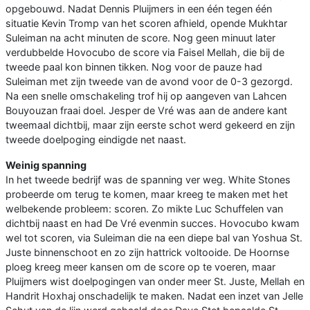
opgebouwd. Nadat Dennis Pluijmers in een één tegen één
situatie Kevin Tromp van het scoren afhield, opende Mukhtar
Suleiman na acht minuten de score. Nog geen minuut later
verdubbelde Hovocubo de score via Faisel Mellah, die bij de
tweede paal kon binnen tikken. Nog voor de pauze had
Suleiman met zijn tweede van de avond voor de 0-3 gezorgd.
Na een snelle omschakeling trof hij op aangeven van Lahcen
Bouyouzan fraai doel. Jesper de Vré was aan de andere kant
tweemaal dichtbij, maar zijn eerste schot werd gekeerd en zijn
tweede doelpoging eindigde net naast.
Weinig spanning
In het tweede bedrijf was de spanning ver weg. White Stones
probeerde om terug te komen, maar kreeg te maken met het
welbekende probleem: scoren. Zo mikte Luc Schuffelen van
dichtbij naast en had De Vré evenmin succes. Hovocubo kwam
wel tot scoren, via Suleiman die na een diepe bal van Yoshua St.
Juste binnenschoot en zo zijn hattrick voltooide. De Hoornse
ploeg kreeg meer kansen om de score op te voeren, maar
Pluijmers wist doelpogingen van onder meer St. Juste, Mellah en
Handrit Hoxhaj onschadelijk te maken. Nadat een inzet van Jelle