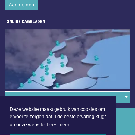
Aanmelden
ONLINE DAGBLADEN
Overige dagbladen in de regio
Deze website maakt gebruik van cookies om
Algemene voorwaarden
ervoor te zorgen dat u de beste ervaring krijgt
op onze website
Lees meer
Disclaimer