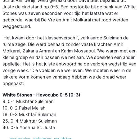
Schut van de lijn werd gehaald door Dave Stet bepaalde St.
Juste de eindstand op 0-5. Een opstootje bij de bank van White
Stones was zeven seconden voor tijd het laatste wat er
gebeurde, waarbij De Vré en Amir Molkarai met rood werden
weggestuurd.
‘Het kwam door het klassenverschil’, verklaarde Suleiman de
ruime zege. Die werd behaald zonder vaste krachten Amir
Molkarai, Zakaria Amrani en Karim Mossaoui. ‘We waren met een
kleine groep en dan passen we het aan. We speelden een ander
spelletje.’ Het is het juiste antwoord na de verloren wedstrijd van
vorige week. ‘Die voelden we wel even. We moeten weer in de
lekkere vorm komen en vandaag hebben we de draad weer
opgepakt.’
White Stones – Hovocubo 0-5 (0-3)
9. 0-1 Mukhtar Suleiman
10. 0-2 Faisel Mellah
18. 0-3 Mukhtar Suleiman
25. 0-4 Mukhtar Suleiman
40. 0-5 Yoshua St. Juste
hovocubo
,
suleiman
,
mukhtar