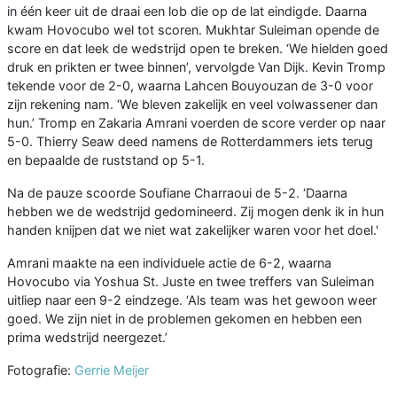
in één keer uit de draai een lob die op de lat eindigde. Daarna
kwam Hovocubo wel tot scoren. Mukhtar Suleiman opende de
score en dat leek de wedstrijd open te breken. ‘We hielden goed
druk en prikten er twee binnen’, vervolgde Van Dijk. Kevin Tromp
tekende voor de 2-0, waarna Lahcen Bouyouzan de 3-0 voor
zijn rekening nam. ‘We bleven zakelijk en veel volwassener dan
hun.’ Tromp en Zakaria Amrani voerden de score verder op naar
5-0. Thierry Seaw deed namens de Rotterdammers iets terug
en bepaalde de ruststand op 5-1.
Na de pauze scoorde Soufiane Charraoui de 5-2. ‘Daarna
hebben we de wedstrijd gedomineerd. Zij mogen denk ik in hun
handen knijpen dat we niet wat zakelijker waren voor het doel.'
Amrani maakte na een individuele actie de 6-2, waarna
Hovocubo via Yoshua St. Juste en twee treffers van Suleiman
uitliep naar een 9-2 eindzege. ‘Als team was het gewoon weer
goed. We zijn niet in de problemen gekomen en hebben een
prima wedstrijd neergezet.’
Fotografie:
Gerrie Meijer