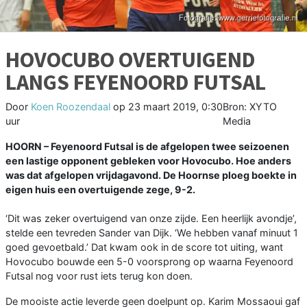
HOVOCUBO OVERTUIGEND
LANGS FEYENOORD FUTSAL
Door
Koen Roozendaal
op
23 maart 2019, 0:30
Bron: XYTO
uur
Media
HOORN – Feyenoord Futsal is de afgelopen twee seizoenen
een lastige opponent gebleken voor Hovocubo. Hoe anders
was dat afgelopen vrijdagavond. De Hoornse ploeg boekte in
eigen huis een overtuigende zege, 9-2.
‘Dit was zeker overtuigend van onze zijde. Een heerlijk avondje’,
stelde een tevreden Sander van Dijk. ‘We hebben vanaf minuut 1
goed gevoetbald.’ Dat kwam ook in de score tot uiting, want
Hovocubo bouwde een 5-0 voorsprong op waarna Feyenoord
Futsal nog voor rust iets terug kon doen.
De mooiste actie leverde geen doelpunt op. Karim Mossaoui gaf