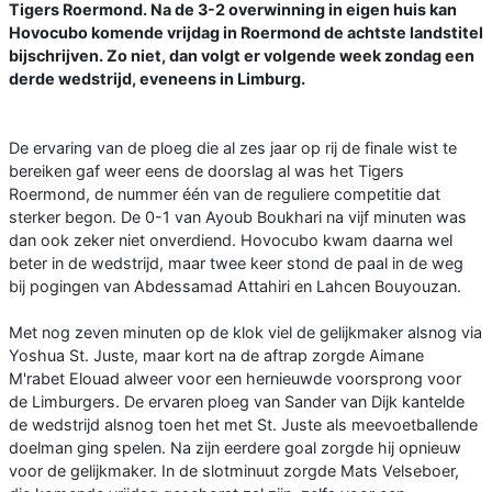
Tigers Roermond. Na de 3-2 overwinning in eigen huis kan
Hovocubo komende vrijdag in Roermond de achtste landstitel
bijschrijven. Zo niet, dan volgt er volgende week zondag een
derde wedstrijd, eveneens in Limburg.
De ervaring van de ploeg die al zes jaar op rij de finale wist te
bereiken gaf weer eens de doorslag al was het Tigers
Roermond, de nummer één van de reguliere competitie dat
sterker begon. De 0-1 van Ayoub Boukhari na vijf minuten was
dan ook zeker niet onverdiend. Hovocubo kwam daarna wel
beter in de wedstrijd, maar twee keer stond de paal in de weg
bij pogingen van Abdessamad Attahiri en Lahcen Bouyouzan.
Met nog zeven minuten op de klok viel de gelijkmaker alsnog via
Yoshua St. Juste, maar kort na de aftrap zorgde Aimane
M'rabet Elouad alweer voor een hernieuwde voorsprong voor
de Limburgers. De ervaren ploeg van Sander van Dijk kantelde
de wedstrijd alsnog toen het met St. Juste als meevoetballende
doelman ging spelen. Na zijn eerdere goal zorgde hij opnieuw
voor de gelijkmaker. In de slotminuut zorgde Mats Velseboer,