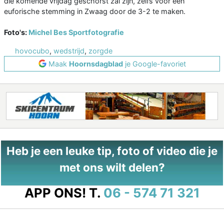
die komende vrijdag geschorst zal zijn, zelfs voor een
euforische stemming in Zwaag door de 3-2 te maken.
Foto's:
Michel Bes Sportfotografie
hovocubo
,
wedstrijd
,
zorgde
Maak
Hoornsdagblad
je Google-favoriet
Heb je een leuke tip, foto of video die je
met ons wilt delen?
APP ONS!
T.
06 - 574 71 321