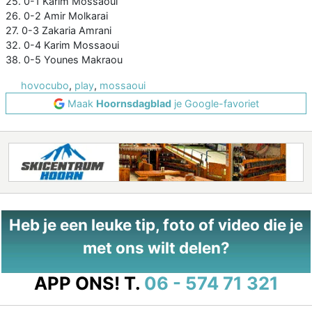
25. 0-1 Karim Mossaoui
26. 0-2 Amir Molkarai
27. 0-3 Zakaria Amrani
32. 0-4 Karim Mossaoui
38. 0-5 Younes Makraou
hovocubo
,
play
,
mossaoui
Maak
Hoornsdagblad
je Google-favoriet
Heb je een leuke tip, foto of video die je
met ons wilt delen?
APP ONS!
T.
06 - 574 71 321