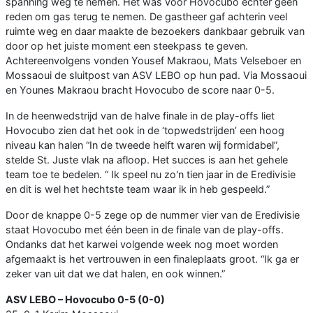
spanning weg te nemen. Het was voor Hovocubo echter geen
reden om gas terug te nemen. De gastheer gaf achterin veel
ruimte weg en daar maakte de bezoekers dankbaar gebruik van
door op het juiste moment een steekpass te geven.
Achtereenvolgens vonden Yousef Makraou, Mats Velseboer en
Mossaoui de sluitpost van ASV LEBO op hun pad. Via Mossaoui
en Younes Makraou bracht Hovocubo de score naar 0-5.
In de heenwedstrijd van de halve finale in de play-offs liet
Hovocubo zien dat het ook in de ‘topwedstrijden’ een hoog
niveau kan halen “In de tweede helft waren wij formidabel”,
stelde St. Juste vlak na afloop. Het succes is aan het gehele
team toe te bedelen. “ Ik speel nu zo'n tien jaar in de Eredivisie
en dit is wel het hechtste team waar ik in heb gespeeld.”
Door de knappe 0-5 zege op de nummer vier van de Eredivisie
staat Hovocubo met één been in de finale van de play-offs.
Ondanks dat het karwei volgende week nog moet worden
afgemaakt is het vertrouwen in een finaleplaats groot. “Ik ga er
zeker van uit dat we dat halen, en ook winnen.”
ASV LEBO – Hovocubo 0-5 (0-0)