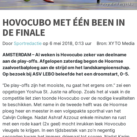
HOVOCUBO MET ÉÉN BEEN IN
DE FINALE
Door
Sportredactie
op
6 mei 2018, 0:13 uur
Bron: XYTO Media
AMSTERDAM –
Al weken is Hovocubo zeker van deelname
aan de play-offs. Afgelopen zaterdag begon de Hoornse
zaalvoetbalploeg aan de strijd om het landskampioenschap.
Op bezoek bij ASV LEBO beleefde het
een droomstart,
0-5.
“De play-offs zijn het mooiste, nu gaat het ergens om.” zei een
opgetogen Yoshua St. Juste na afloop. Zoals het al vaak in de
competitie liet zien toonde Hovocubo over de nodige kwaliteiten
te beschikken. Met name in de tweede helft was de Hoornse
ploeg heer en meester in een volgepakte sporthal van het
Calvijn College. Nadat Ashraf Azzouz enkele minuten na rust
met een rode kaart (2x geel) mocht inrukken leek Hovocubo
vleugels te krijgen. In een tijdsbestek van zo’n negentig
seconden kwam het immers driemaal tot scoren. Nadat Karim