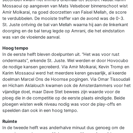
Mossaoui op aangeven van Mats Velseboer binnenschoot wist
Amir Molkarai, na goed doorzetten van Faisel Mellah, de score
te verdubbelen. De mooiste treffer van de avond was de 0-3.
St. Juste ontving de bal van Mellah waarna hij aan de linkerkant
doorging en de bal terug legde op Amrani, die het eindstation
was van de vloeiende aanval.
Hoog tempo
In de eerste helft bleven doelpunten uit. “Het was voor rust
ondermaats”, erkende St. Juste. Wel werden er door Hovocubo
de nodige kansen gecreëerd. Via Amir Molkarai, Kevin Tromp en
Karim Mossaoui werd het meerdere keren gevaarlijk, al keerde
doelman Marcel Ons de Hoornse pogingen. Via Omar Tissoudali
en Hicham Aklalouch kwamen ook de Amsterdammers voor het
vijandige doel, maar Dave Stet bewees zijn waarde voor de
ploeg die in de competitie op de eerste plaats eindigde. Beide
ploegen wisten welk niveau nodig was voor de play-offs en
speelden dan ook in een hoog tempo.
Ruimte
In de tweede helft was anderhalve minuut dus genoeg om de