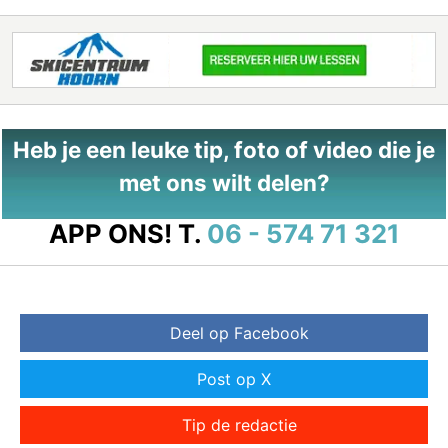
Heb je een leuke tip, foto of video die je
met ons wilt delen?
APP ONS!
T.
06 - 574 71 321
Deel op Facebook
Post op X
Tip de redactie