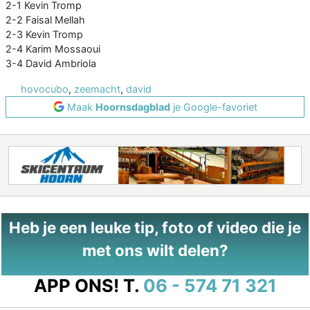
2-1 Kevin Tromp
2-2 Faisal Mellah
2-3 Kevin Tromp
2-4 Karim Mossaoui
3-4 David Ambriola
hovocubo
,
zeemacht
,
david
Maak
Hoornsdagblad
je Google-favoriet
Heb je een leuke tip, foto of video die je
met ons wilt delen?
APP ONS!
T.
06 - 574 71 321