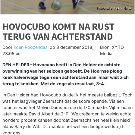
HOVOCUBO KOMT NA RUST
TERUG VAN ACHTERSTAND
Door
Koen Roozendaal
op
8 december 2018,
Bron: XYTO
23:05 uur
Media
DEN HELDER –
Hovocubo heeft in Den Helder de achtste
overwinning van het seizoen geboekt. De Hoornse ploeg
keek halverwege tegen een achterstand aan, maar wist zich
terug te knokken. Met de zege als resultaat, 3-4.
In Den Helder had Hovocubo duidelijk het meeste balbezit. Toch
was het laagvlieger Zeemacht dat de score opende. Via een
counter was het Melvin Damsma die de 1-0 maakte. Vijf minuten
later maakte David Albert de 2-0. ‘We creëerden te weinig echte
honderd procent kansen doordat Zeemacht het heel klein hield’,
aldus Barry de Wit. ‘Dit maakte het wel een lastige wedstrijd
voor ons.’