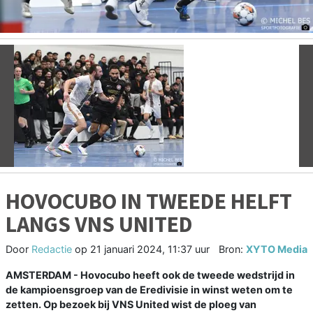
Vorige
V
HOVOCUBO IN TWEEDE HELFT
LANGS VNS UNITED
Door
Redactie
op
21 januari 2024, 11:37 uur
Bron:
XYTO Media
AMSTERDAM - Hovocubo heeft ook de tweede wedstrijd in
de kampioensgroep van de Eredivisie in winst weten om te
zetten. Op bezoek bij VNS United wist de ploeg van