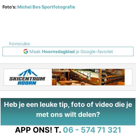
Foto's:
Michel Bes Sportfotografie
hovocubo
Maak
Hoornsdagblad
je Google-favoriet
Heb je een leuke tip, foto of video die je
met ons wilt delen?
APP ONS!
T.
06 - 574 71 321