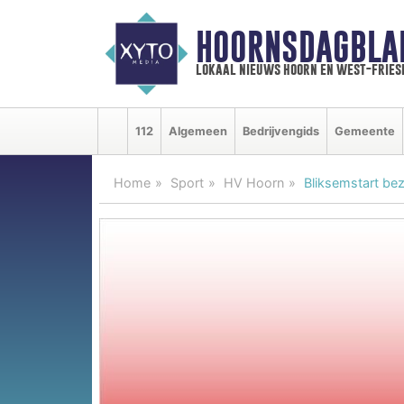
HOORNSDAGBLA
lokaal nieuws hoorn en west-fries
112
Algemeen
Bedrijvengids
Gemeente
Home
Sport
HV Hoorn
Bliksemstart be