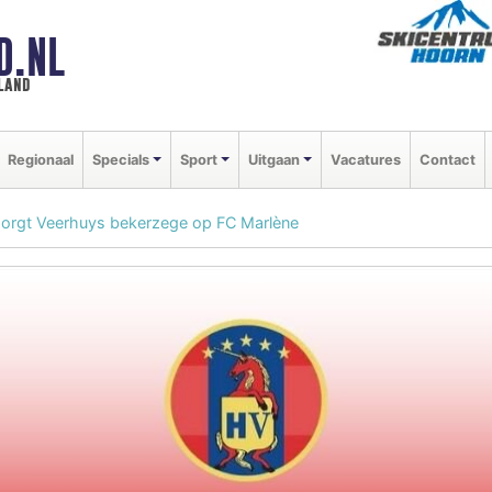
D.NL
land
Regionaal
Specials
Sport
Uitgaan
Vacatures
Contact
zorgt Veerhuys bekerzege op FC Marlène