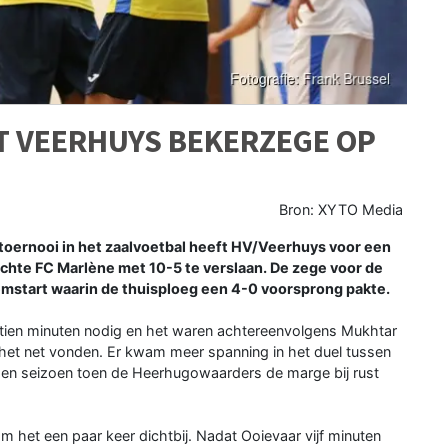
T VEERHUYS BEKERZEGE OP
Bron: XYTO Media
toernooi in het zaalvoetbal heeft HV/Veerhuys voor een
achte FC Marlène met 10-5 te verslaan. De zege voor de
mstart waarin de thuisploeg een 4-0 voorsprong pakte.
tien minuten nodig en het waren achtereenvolgens Mukhtar
het net vonden. Er kwam meer spanning in het duel tussen
n seizoen toen de Heerhugowaarders de marge bij rust
m het een paar keer dichtbij. Nadat Ooievaar vijf minuten