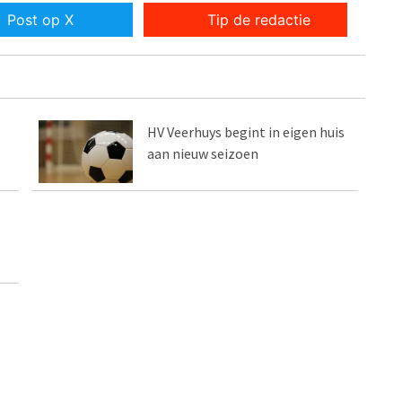
Post op X
Tip de redactie
HV Veerhuys begint in eigen huis
aan nieuw seizoen