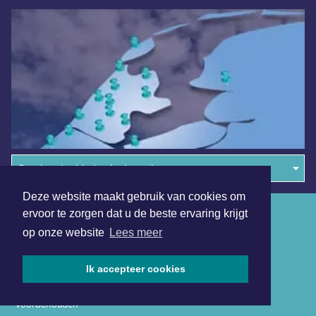
Overige dagbladen in de regio
Deze website maakt gebruik van cookies om
Algemene voorwaarden
ervoor te zorgen dat u de beste ervaring krijgt
op onze website
Lees meer
Disclaimer
Privacy Statement
Ik accepteer cookies
Copyright (c) 2026 | Hoornsdagblad.nl - Alle rechten
voorbehouden