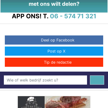
met ons wilt delen?
APP ONS!
T.
06 - 574 71 321
Deel op Facebook
Post op X
Tip de redactie