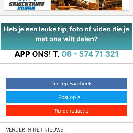
Heb je een leuke tip, foto of video die je
met ons wilt delen?
APP ONS!
T.
06 - 574 71 321
Deel op Facebook
Post op X
Tip de redactie
VERDER IN HET NIEUWS: