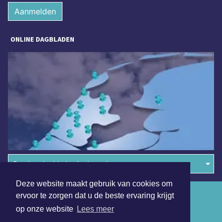
Aanmelden
ONLINE DAGBLADEN
Overige dagbladen in de regio
Deze website maakt gebruik van cookies om
Algemene voorwaarden
ervoor te zorgen dat u de beste ervaring krijgt
op onze website
Lees meer
Disclaimer