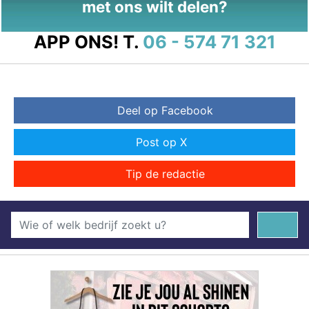
met ons wilt delen?
APP ONS!
T.
06 - 574 71 321
Deel op Facebook
Post op X
Tip de redactie