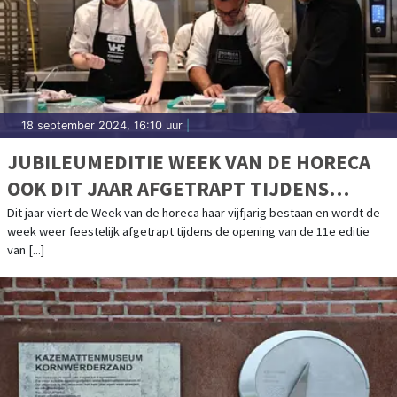
18 september 2024, 16:10 uur
|
JUBILEUMEDITIE WEEK VAN DE HORECA
OOK DIT JAAR AFGETRAPT TIJDENS
OPENING GASTVRIJ ROTTERDAM
Dit jaar viert de Week van de horeca haar vijfjarig bestaan en wordt de
week weer feestelijk afgetrapt tijdens de opening van de 11e editie
van [...]