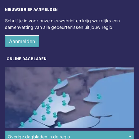
NIEUWSBRIEF AANMELDEN
Schrijf je in voor onze nieuwsbrief en krijg wekelijks een
samenvatting van alle gebeurtenissen uit jouw regio.
Aanmelden
ONLINE DAGBLADEN
Overige dagbladen in de regio