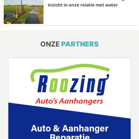
inzicht in onze relatie met water
ONZE
PARTNERS