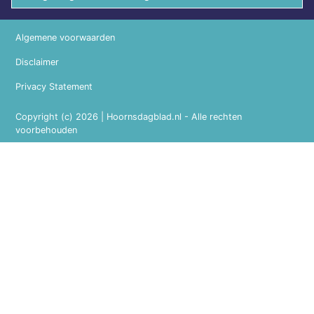
Algemene voorwaarden
Disclaimer
Privacy Statement
Copyright (c) 2026 | Hoornsdagblad.nl - Alle rechten
voorbehouden