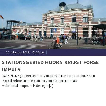
22 februari 2018, 13:20 uur
|
STATIONSGEBIED HOORN KRIJGT FORSE
IMPULS
HOORN - De gemeente Hoorn, de provincie Noord-Holland, NS en
ProRail hebben mooie plannen voor station Hoorn als
mobiliteitsknooppunt in de regio [...]