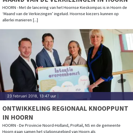
HOORN - Met de lancering van het Hoornse Kieskompas is in Hoorn de
‘Maand van de Verkiezingen’ ingeluid. Hoornse kiezers kunnen op
allerlei manieren [...]
23 februari 2018, 13:47 uur
|
ONTWIKKELING REGIONAAL KNOOPPUNT
IN HOORN
HOORN - De Provincie Noord-Holland, ProRail, NS en de gemeente
Hoorn gaan samen het stationsgebied van Hoorn als