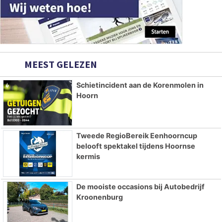
MEEST GELEZEN
Schietincident aan de Korenmolen in
Hoorn
Tweede RegioBereik Eenhoorncup
belooft spektakel tijdens Hoornse
kermis
De mooiste occasions bij Autobedrijf
Kroonenburg