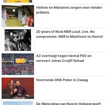
Hélène en Marianne zorgen voor minder
prikkels
20 years of Rock NBR Loud. Live. No
compromise. NBR in Manifesto te Hoorn!
AZ overtuigt tegen tiental PSV en
verovert Johan Cruijff Schaal
Voorronde ONK Poker in Zwaag
De Wateratlas van Noord-Holland geeft