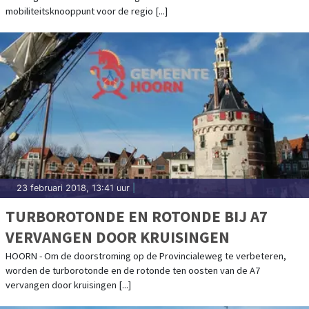
mobiliteitsknooppunt voor de regio [...]
23 februari 2018, 13:41 uur
|
TURBOROTONDE EN ROTONDE BIJ A7
VERVANGEN DOOR KRUISINGEN
HOORN - Om de doorstroming op de Provincialeweg te verbeteren,
worden de turborotonde en de rotonde ten oosten van de A7
vervangen door kruisingen [...]