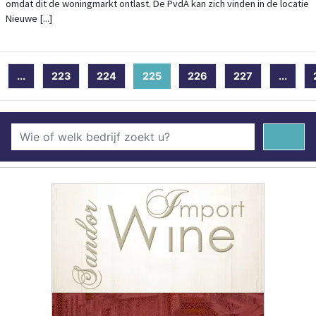
omdat dit de woningmarkt ontlast. De PvdA kan zich vinden in de locatie
Nieuwe [...]
...
223
224
225
(current)
226
227
...