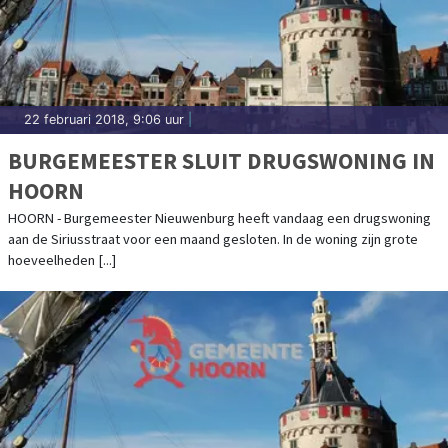
22 februari 2018, 9:06 uur
|
BURGEMEESTER SLUIT DRUGSWONING IN
HOORN
HOORN - Burgemeester Nieuwenburg heeft vandaag een drugswoning
aan de Siriusstraat voor een maand gesloten. In de woning zijn grote
hoeveelheden [...]