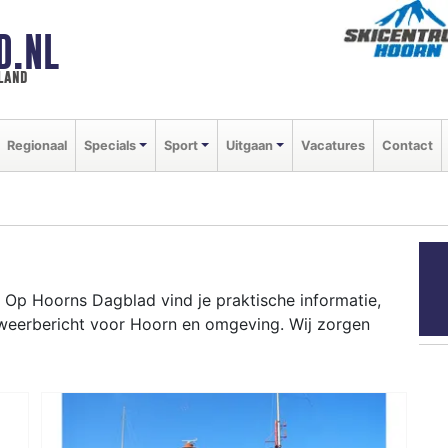
D.NL
land
Regionaal
Specials
Sport
Uitgaan
Vacatures
Contact
Op Hoorns Dagblad vind je praktische informatie,
 weerbericht voor Hoorn en omgeving. Wij zorgen
N
e haven tot evenementen als de West-Friese Flora