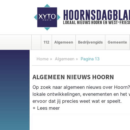
HOORNSDAGBLA
lokaal nieuws hoorn en west-fries
112
Algemeen
Bedrijvengids
Gemeente
Home
Algemeen
Pagina 13
ALGEMEEN NIEUWS HOORN
Op zoek naar algemeen nieuws over Hoorn? 
lokale ontwikkelingen, evenementen en het
ervoor dat jij precies weet wat er speelt.
PRAKTISCHE INFORMATIE HOOR
Van werkzaamheden op de A7 en het Hoorns