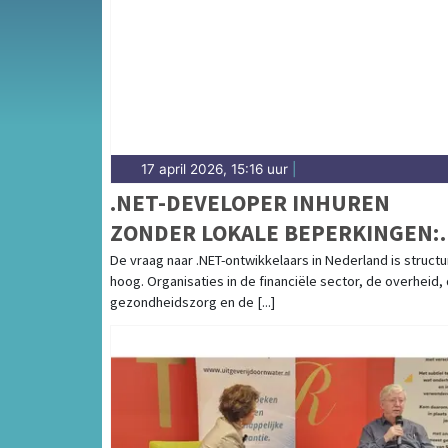
en het weersbericht voor West-Friesland en 
17 april 2026, 15:16 uur
|
.NET-DEVELOPER INHUREN
ZONDER LOKALE BEPERKINGEN:
WAT ZIJN JE OPTIES?
De vraag naar .NET-ontwikkelaars in Nederland is structu
hoog. Organisaties in de financiële sector, de overheid,
gezondheidszorg en de [...]