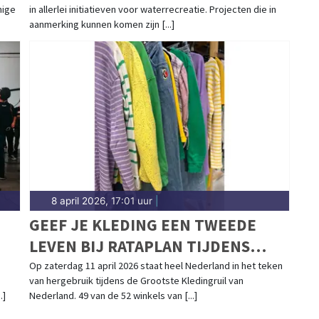
nige
in allerlei initiatieven voor waterrecreatie. Projecten die in
aanmerking kunnen komen zijn [...]
8 april 2026, 17:01 uur
|
GEEF JE KLEDING EEN TWEEDE
LEVEN BIJ RATAPLAN TIJDENS
LANDELIJKE KLEDINGRUILACTIE
Op zaterdag 11 april 2026 staat heel Nederland in het teken
van hergebruik tijdens de Grootste Kledingruil van
.]
Nederland. 49 van de 52 winkels van [...]