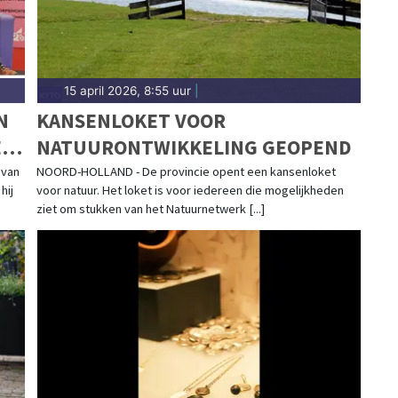
15 april 2026, 8:55 uur
|
N
KANSENLOKET VOOR
ID
NATUURONTWIKKELING GEOPEND
 van
NOORD-HOLLAND - De provincie opent een kansenloket
hij
voor natuur. Het loket is voor iedereen die mogelijkheden
ziet om stukken van het Natuurnetwerk [...]