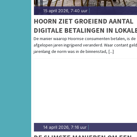
15 april 2026, 7:40 uur
|
HOORN ZIET GROEIEND AANTAL
DIGITALE BETALINGEN IN LOKAL
HORECA
De manier waarop Hoornse consumenten betalen, is de
afgelopen jaren ingrijpend veranderd. Waar contant gel
jarenlang de norm was in de binnenstad, [...]
14 april 2026, 7:16 uur
|