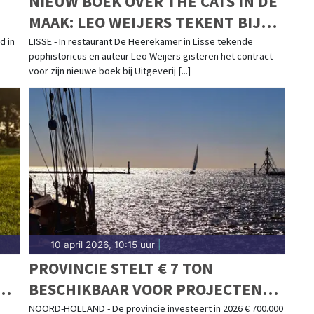
NIEUW BOEK OVER THE CATS IN DE
MAAK: LEO WEIJERS TEKENT BIJ
UITGEVERIJ DOORNWATER
d in
LISSE - In restaurant De Heerekamer in Lisse tekende
pophistoricus en auteur Leo Weijers gisteren het contract
voor zijn nieuwe boek bij Uitgeverij [...]
10 april 2026, 10:15 uur
|
PROVINCIE STELT € 7 TON
AM
BESCHIKBAAR VOOR PROJECTEN
WATERRECREATIE
NOORD-HOLLAND - De provincie investeert in 2026 € 700.000