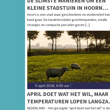
DE SLIMSTE MANIEREN OM EEN
KLEINE STADSTUIN IN HOORN
MAXIMAAL TE BENUTTEN
Hoorn is een stad waar geschiedenis en moderniteit han
hand gaan. De karakteristieke grachtenpanden, smalle
straatjes en compacte percelen geven [...]
11 april 2026, 6:55 uur
|
APRIL DOET WAT HET WIL, MAAR
TEMPERATUREN LOPEN LANGZA
OP
NEDERLAND – Het gezegde “april doet wat het wil” is de