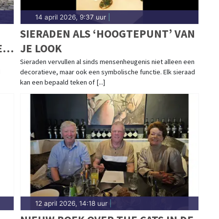
14 april 2026, 9:37 uur
|
SIERADEN ALS ‘HOOGTEPUNT’ VAN
E
JE LOOK
Sieraden vervullen al sinds mensenheugenis niet alleen een
d
decoratieve, maar ook een symbolische functie. Elk sieraad
kan een bepaald teken of [...]
12 april 2026, 14:18 uur
|