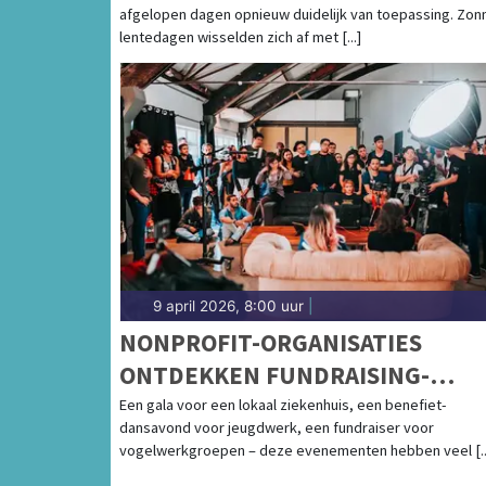
afgelopen dagen opnieuw duidelijk van toepassing. Zon
lentedagen wisselden zich af met [...]
9 april 2026, 8:00 uur
|
NONPROFIT-ORGANISATIES
ONTDEKKEN FUNDRAISING-
KRACHT VAN FOTOHOKJES
Een gala voor een lokaal ziekenhuis, een benefiet-
dansavond voor jeugdwerk, een fundraiser voor
vogelwerkgroepen – deze evenementen hebben veel [..