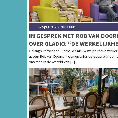
16 april 2026, 8:31 uur
|
IN GESPREK MET ROB VAN DOOR
OVER GLADIO: “DE WERKELIJKHE
IS VAAK HARDER DAN FICTIE”
Onlangs verscheen Gladio, de nieuwste politieke thriller
auteur Rob van Doorn. In een openhartig gesprek neemt 
ons mee in de wereld van [...]