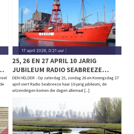
de IJsselmeerkust.
17 april 2026, 0:21 uur
|
25, 26 EN 27 APRIL 10 JARIG
JUBILEUM RADIO SEABREEZE
VANAF HET LICHTSCHIP TEXEL DEN
reel
DEN HELDER - Op zaterdag 25, zondag 26 en Koningsdag 27
 de
april viert Radio Seabreeze haar 10-jarig jubileum, de
HELDER
uitzendingen komen die dagen allemaal [...]