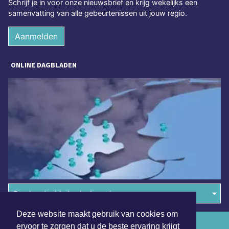
Schrijf je in voor onze nieuwsbrief en krijg wekelijks een
samenvatting van alle gebeurtenissen uit jouw regio.
Aanmelden
ONLINE DAGBLADEN
Overige dagbladen in de regio
Deze website maakt gebruik van cookies om
Algemene voorwaarden
ervoor te zorgen dat u de beste ervaring krijgt