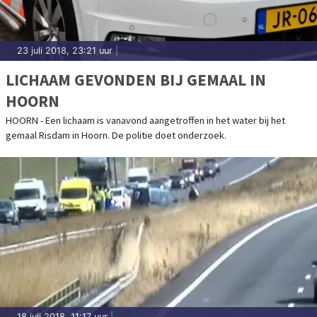
23 juli 2018, 23:21 uur
|
LICHAAM GEVONDEN BIJ GEMAAL IN
HOORN
HOORN - Een lichaam is vanavond aangetroffen in het water bij het
gemaal Risdam in Hoorn. De politie doet onderzoek.
18 juli 2018, 11:17 uur
|