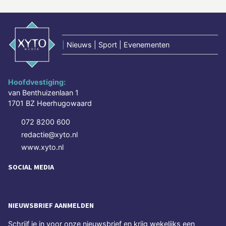
|
Nieuws | Sport | Evenementen
Hoofdvestiging:
van Benthuizenlaan 1
1701 BZ Heerhugowaard
072 8200 600
redactie@xyto.nl
www.xyto.nl
SOCIAL MEDIA
NIEUWSBRIEF AANMELDEN
Schrijf je in voor onze nieuwsbrief en krijg wekelijks een