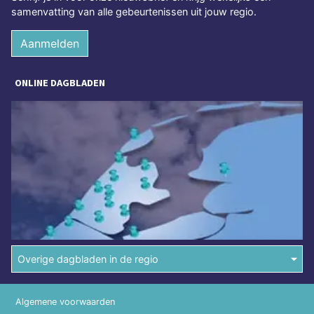
samenvatting van alle gebeurtenissen uit jouw regio.
Aanmelden
ONLINE DAGBLADEN
Overige dagbladen in de regio
Algemene voorwaarden