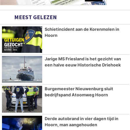
MEEST GELEZEN
Schietincident aan de Korenmolen in
Hoorn
Jarige MS Friesland is het gezicht van
een halve eeuw Historische Driehoek
Burgemeester Nieuwenburg sluit
bedrijfspand Atoomweg Hoorn
Derde autobrand in vier dagen tijd in
Hoorn, man aangehouden