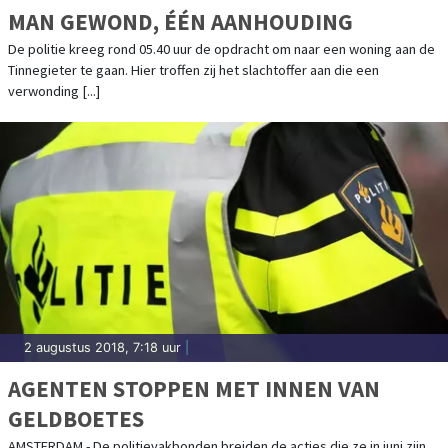
MAN GEWOND, ÉÉN AANHOUDING
De politie kreeg rond 05.40 uur de opdracht om naar een woning aan de
Tinnegieter te gaan. Hier troffen zij het slachtoffer aan die een
verwonding [...]
2 augustus 2018, 7:18 uur
|
AGENTEN STOPPEN MET INNEN VAN
GELDBOETES
AMSTERDAM - De politievakbonden breiden de acties die ze in juni zijn