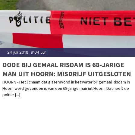
24 juli 2018, 9:04 uur
|
DODE BIJ GEMAAL RISDAM IS 68-JARIGE
MAN UIT HOORN: MISDRIJF UITGESLOTEN
HOORN - Het lichaam dat gisteravond in het water bij gemaal Risdam in
Hoorn werd gevonden is van een 68-jarige man uit Hoorn. Dat heeft de
politie [...]