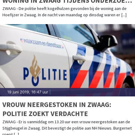
WONING IN ZWAAG TIJDENS ONDERZOEK
NAAR 'KNALGELUIDEN'
ZWAAG - De politie heeft kogelhulzen gevonden bij de woning aan de
Hoefijzer in Zwaag. In de nacht van maandag op dinsdag waren er [...]
19 juni 2019, 16:47 uur
|
VROUW NEERGESTOKEN IN ZWAAG:
POLITIE ZOEKT VERDACHTE
ZWAAG - Er is vanmiddag om 13.20 uur een vrouw neergestoken aan de
Stijgbeugel in Zwaag. Dit bevestigt de politie aan NH Nieuws. Burgernet
roept [...]