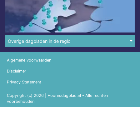
Overige dagbladen in de regio
Algemene voorwaarden
Disclaimer
Privacy Statement
Copyright (c) 2026 | Hoornsdagblad.nl - Alle rechten
voorbehouden