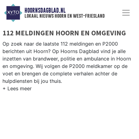
HOORNSDAGBLAD.NL
lokaal nieuws hoorn en west-friesland
112 MELDINGEN HOORN EN OMGEVING
Op zoek naar de laatste 112 meldingen en P2000
berichten uit Hoorn? Op Hoorns Dagblad vind je alle
inzetten van brandweer, politie en ambulance in Hoorn
en omgeving. Wij volgen de P2000 meldkamer op de
voet en brengen de complete verhalen achter de
hulpdiensten bij jou thuis.
P2000 MELDINGEN HOORN
Van incidenten op de A7 en de N302 tot meldingen in
Hoorn-Noord, de Bangert en Oosterpolder en rondom
de Hoornse historische haven — wij brengen het 112-
nieuws.