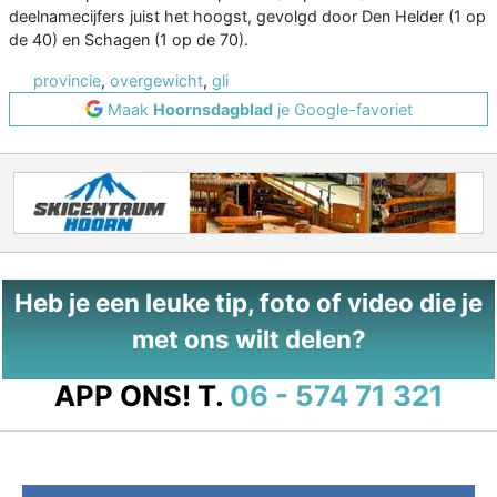
deelnamecijfers juist het hoogst, gevolgd door Den Helder (1 op
de 40) en Schagen (1 op de 70).
provincie
,
overgewicht
,
gli
Maak
Hoornsdagblad
je Google-favoriet
Heb je een leuke tip, foto of video die je
met ons wilt delen?
APP ONS!
T.
06 - 574 71 321