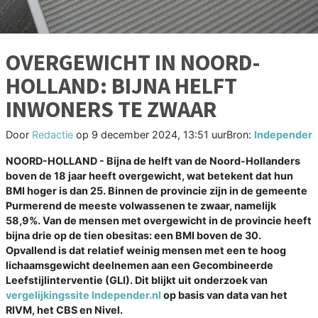
OVERGEWICHT IN NOORD-
HOLLAND: BIJNA HELFT
INWONERS TE ZWAAR
Door
Redactie
op
9 december 2024, 13:51 uur
Bron:
Independer
NOORD-HOLLAND - Bijna de helft van de Noord-Hollanders
boven de 18 jaar heeft overgewicht, wat betekent dat hun
BMI hoger is dan 25. Binnen de provincie zijn in de gemeente
Purmerend de meeste volwassenen te zwaar, namelijk
58,9%. Van de mensen met overgewicht in de provincie heeft
bijna drie op de tien obesitas: een BMI boven de 30.
Opvallend is dat relatief weinig mensen met een te hoog
lichaamsgewicht deelnemen aan een Gecombineerde
Leefstijlinterventie (GLI). Dit blijkt uit onderzoek van
vergelijkingssite Independer.nl
op basis van data van het
RIVM, het CBS en Nivel.