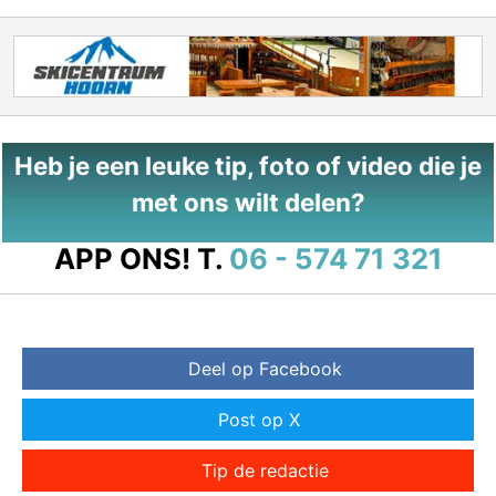
Heb je een leuke tip, foto of video die je
met ons wilt delen?
APP ONS!
T.
06 - 574 71 321
Deel op Facebook
Post op X
Tip de redactie