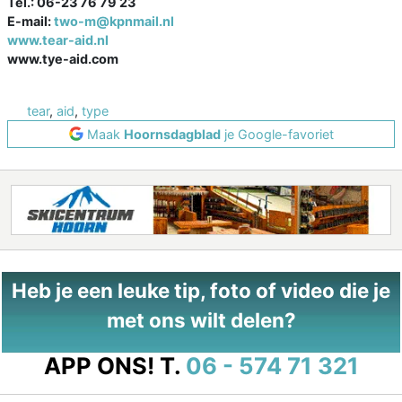
Tel.: 06-23 76 79 23
E-mail:
two-m@kpnmail.nl
www.tear-aid.nl
www.tye-aid.com
tear
,
aid
,
type
Maak
Hoornsdagblad
je Google-favoriet
Heb je een leuke tip, foto of video die je
met ons wilt delen?
APP ONS!
T.
06 - 574 71 321