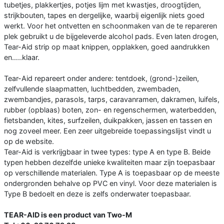
tubetjes, plakkertjes, potjes lijm met kwastjes, droogtijden,
strijkbouten, tapes en dergelijke, waarbij eigenlijk niets goed
werkt. Voor het ontvetten en schoonmaken van de te repareren
plek gebruikt u de bijgeleverde alcohol pads. Even laten drogen,
Tear-Aid strip op maat knippen, opplakken, goed aandrukken
en…..klaar.
Tear-Aid repareert onder andere: tentdoek, (grond-)zeilen,
zelfvullende slaapmatten, luchtbedden, zwembaden,
zwembandjes, parasols, tarps, caravanramen, dakramen, luifels,
rubber (opblaas) boten, zon- en regenschermen, waterbedden,
fietsbanden, kites, surfzeilen, duikpakken, jassen en tassen en
nog zoveel meer. Een zeer uitgebreide toepassingslijst vindt u
op de website.
Tear-Aid is verkrijgbaar in twee types: type A en type B. Beide
typen hebben dezelfde unieke kwaliteiten maar zijn toepasbaar
op verschillende materialen. Type A is toepasbaar op de meeste
ondergronden behalve op PVC en vinyl. Voor deze materialen is
Type B bedoelt en deze is zelfs onderwater toepasbaar.
TEAR-AID is een product van Two-M