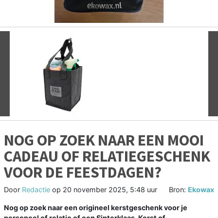
Vorige
V
NOG OP ZOEK NAAR EEN MOOI
CADEAU OF RELATIEGESCHENK
VOOR DE FEESTDAGEN?
Door
Redactie
op
20 november 2025, 5:48 uur
Bron:
Ekowax
Nog op zoek naar een origineel kerstgeschenk voor je
personeel of relatie of een Sinterklaas, Kerst of