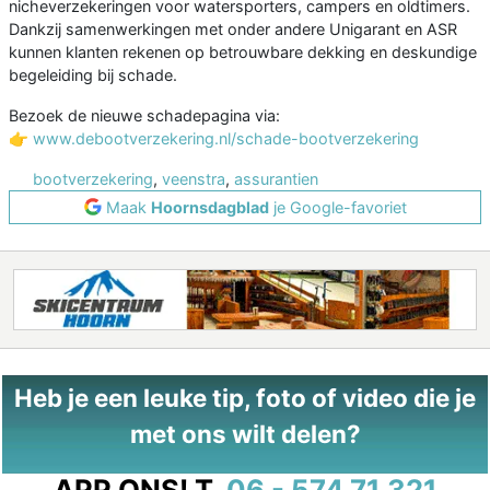
nicheverzekeringen voor watersporters, campers en oldtimers.
Dankzij samenwerkingen met onder andere Unigarant en ASR
kunnen klanten rekenen op betrouwbare dekking en deskundige
begeleiding bij schade.
Bezoek de nieuwe schadepagina via:
👉
www.debootverzekering.nl/schade-bootverzekering
bootverzekering
,
veenstra
,
assurantien
Maak
Hoornsdagblad
je Google-favoriet
Heb je een leuke tip, foto of video die je
met ons wilt delen?
APP ONS!
T.
06 - 574 71 321