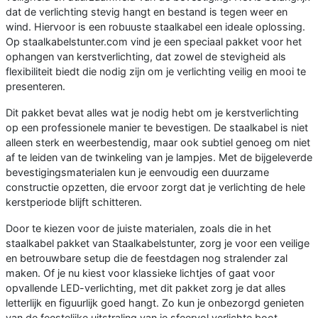
dat de verlichting stevig hangt en bestand is tegen weer en
wind. Hiervoor is een robuuste staalkabel een ideale oplossing.
Op staalkabelstunter.com vind je een speciaal pakket voor het
ophangen van kerstverlichting, dat zowel de stevigheid als
flexibiliteit biedt die nodig zijn om je verlichting veilig en mooi te
presenteren.
Dit pakket bevat alles wat je nodig hebt om je kerstverlichting
op een professionele manier te bevestigen. De staalkabel is niet
alleen sterk en weerbestendig, maar ook subtiel genoeg om niet
af te leiden van de twinkeling van je lampjes. Met de bijgeleverde
bevestigingsmaterialen kun je eenvoudig een duurzame
constructie opzetten, die ervoor zorgt dat je verlichting de hele
kerstperiode blijft schitteren.
Door te kiezen voor de juiste materialen, zoals die in het
staalkabel pakket van Staalkabelstunter, zorg je voor een veilige
en betrouwbare setup die de feestdagen nog stralender zal
maken. Of je nu kiest voor klassieke lichtjes of gaat voor
opvallende LED-verlichting, met dit pakket zorg je dat alles
letterlijk en figuurlijk goed hangt. Zo kun je onbezorgd genieten
van de feestelijke uitstraling van je sfeervol verlichte boot.