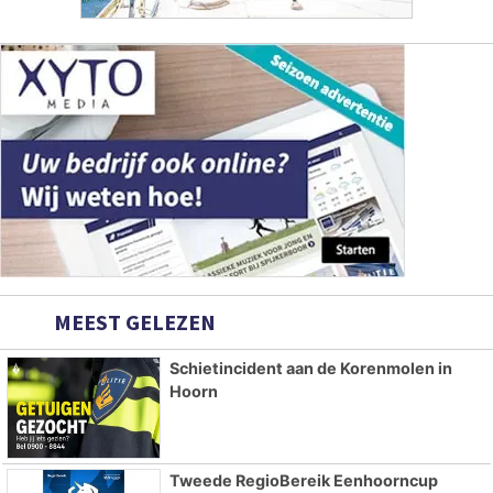
MEEST GELEZEN
Schietincident aan de Korenmolen in
Hoorn
Tweede RegioBereik Eenhoorncup