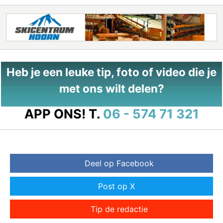
Heb je een leuke tip, foto of video die je
met ons wilt delen?
APP ONS!
T.
06 - 574 71 321
Deel op Facebook
Post op X
Tip de redactie