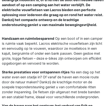
aandoet of op een camping aan het water verblijft. De
elektrische vouwfietsen van Lacros bieden een perfecte
oplossing voor iedereen die graag op en rond het water reist.
Dankzij het compacte ontwerp en de krachtige
ondersteuning geniet u van maximale bewegingsvrijheid.
Handzaam en ruimtebesparend
Op een boot of in een camper
is ruimte vaak beperkt. Lacros elektrische vouwfietsen zijn licht
en eenvoudig op te vouwen, waardoor ze moeiteloos in een
kajuit, bergruimte of onder een bank passen. Geen gedoe met
grote, logge fietsen – deze e-bikes zijn ontworpen om efficiënt
opgeborgen en vervoerd te worden.
Sterke prestaties voor ontspannen ritjes
Na een dag op het
water even een stadje in? Of vanaf de haven een mooie route
door de natuur maken? Dankzij de krachtige motor en de
soepele trapondersteuning geniet u van comfortabele ritten
zonder inspanning. De fietsen zijn uitgerust met brede banden
en een stabiel frame, ideaal voor verschillende ondergronden.
Van de haven naar het centrum: het verhaal van Erik en