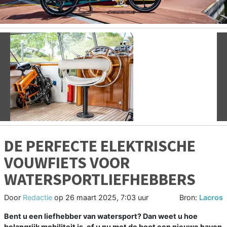
Vorige
V
DE PERFECTE ELEKTRISCHE
VOUWFIETS VOOR
WATERSPORTLIEFHEBBERS
Door
Redactie
op
26 maart 2025, 7:03 uur
Bron:
Lacros
Bent u een liefhebber van watersport? Dan weet u hoe
belangrijk mobiliteit is, of u nu met de boot een nieuwe haven