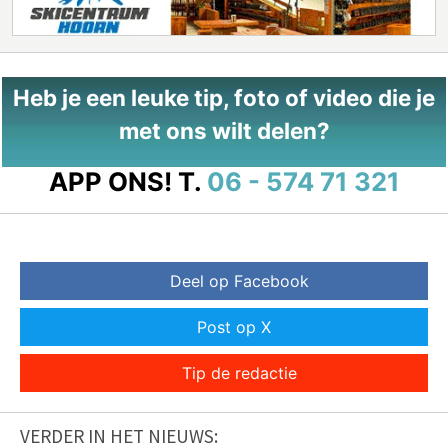
Heb je een leuke tip, foto of video die je
met ons wilt delen?
APP ONS!
T.
06 - 574 71 321
Deel op Facebook
Post op X
Tip de redactie
VERDER IN HET NIEUWS: